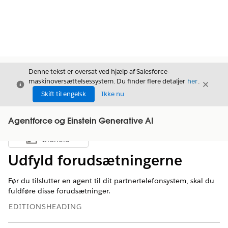
Denne tekst er oversat ved hjælp af Salesforce-
maskinoversættelsessystem. Du finder flere detaljer
her
.
Luk
Luk
Luk
Skift til engelsk
Ikke nu
Agentforce og Einstein Generative AI
Indhold
Vis indholdsfortegnelse
Udfyld forudsætningerne
Før du tilslutter en agent til dit partnertelefonsystem, skal du
fuldføre disse forudsætninger.
EDITIONSHEADING