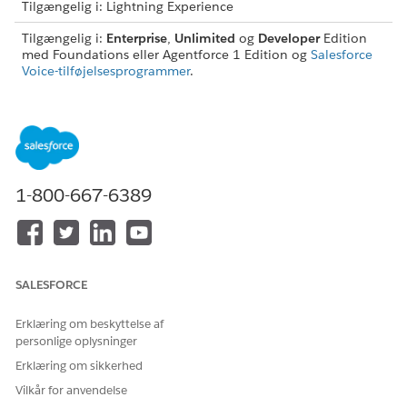
Tilgængelig i: Lightning Experience
Tilgængelig i:
Enterprise
,
Unlimited
og
Developer
Edition
med Foundations eller Agentforce 1 Edition og
Salesforce
Voice-tilføjelsesprogrammer
.
Opret en serviceagent fra Agentforce Serviceagent-
skabelonen
. Når du konfigurerer sprogindstillinger for din
agent, skal du kontrollere, at det sprog, du vælger, også
understøttes for Agentforce Voice. Se
Agentforce Voice-
overvejelser
.
1-800-667-6389
Hvis du er Salesforce Voice med telefonudbydere-kunde,
skal du sørge for, at dit
Voice med telefonudbydere-
kontaktcenter er fuldt konfigureret
.
Hvis du ikke er kunde hos Voice med telefonudbydere,
skal du først aktivere
Voice med telefonudbydere
. Derefter
SALESFORCE
oprettes der en tilbagerulningskø
for det Omni-Channel-
forløb, der viderestiller indgående opkald til en agent. Du
Erklæring om beskyttelse af
behøver ikke fuldføre yderligere opsætningstrin for Voice
personlige oplysninger
med telefonudbydere.
Erklæring om sikkerhed
Hvis du vil opsætte Agentforce Voice, skal du tildele disse
Vilkår for anvendelse
elementer til din Salesforce-brugerkonto: