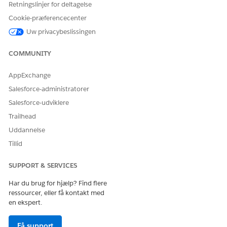
Standardbrugerens standardprofil.
Retningslinjer for deltagelse
Systemtilladelsen Tilpas applikation.
Cookie-præferencecenter
Læseadgang på objektet Kommunikationskanallinjer.
Uw privacybeslissingen
Gennemse Bedste fremgangsmåder for
Agentforce Voice
.
COMMUNITY
Bed din Salesforce-kontoansvarlige om at bekræfte, at
Agentforce Voice understøtter din partnertelefonudbyder
AppExchange
(eller partner-CCaaS).
Salesforce-administratorer
Hvis din telefonudbyder ikke understøttes, skal du bede
Salesforce-udviklere
din udbyder om at samarbejde med Salesforce om at blive
en understøttet partner. Se nærmere på: For at komme i
Trailhead
gang
Support Agentforce Voice
.
Uddannelse
(Kun for SIP) Hvis din telefonudbyder understøttes, skal
Tillid
du kontakte din udbyder for at aktivere SIP-tjenesten.
SUPPORT & SERVICES
(Kun for SIP) Bestem SIP-adressen på forhånd. Selvom
SIP-adressen ikke er et faktisk telefonnummer, skal
Har du brug for hjælp? Find flere
værdien være i formatet E.164-telefonnummer. Senere
ressourcer, eller få kontakt med
bruger du denne SIP-adresse til at
oprette
en ekspert.
meddelelseskanalen til distribution af indgående opkald
til en voice-aktiveret agent
og til at
oprette SIP-trunken
.
Få support