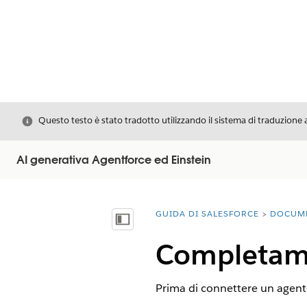
Chiudi
Questo testo è stato tradotto utilizzando il sistema di traduzione 
AI generativa Agentforce ed Einstein
GUIDA DI SALESFORCE
DOCUM
Ti trovi qui:
Mostra sommario
Completame
Prima di connettere un agente 