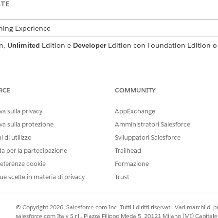
STE
tning Experience
n,
Unlimited
Edition e
Developer
Edition con Foundation Edition o
nza dal modello Agentforce Agent dell'assistenza
. Quando si configu
ngua scelta sia supportata anche per Agentforce Voice. Vedere
Consid
RCE
COMMUNITY
oice con operatori telefonici, assicurarsi che il call center
Voice con
a sulla privacy
AppExchange
on operatori telefonici, attivare innanzitutto
Voce con operatori
tel
trasferisce le chiamate in entrata a un agente. Non è necessario ese
va sulla protezione
Amministratori Salesforce
ici.
 di utilizzo
Sviluppatori Salesforce
e, assegnare i seguenti elementi all'account utente Salesforce:
da per la partecipazione
Trailhead
tandard.
eferenze cookie
Formazione
Personalizza applicazione.
ggetto Linee canale di comunicazione.
ue scelte in materia di privacy
Trust
 Agentforce Voice
.
© Copyright 2026, Salesforce.com Inc. Tutti i diritti riservati. Vari marchi di pro
sabile account Salesforce di verificare che Agentforce Voice 
salesforce.com Italy S.r.l., Piazza Filippo Meda 5, 20121 Milano (MI) Capit