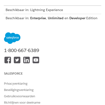
Beschikbaar in: Lightning Experience
Beschikbaar in:
Enterprise
,
Unlimited
en
Developer
Edition
met Foundations of Agentforce 1 Edition en
uitbreidingen
voor Salesforce Voice
.
Maak een serviceagent vanuit de Agentforce serviceagent
template
. Wanneer u taalinstellingen voor uw agent
configureert, controleert u of de gekozen taal ook wordt
1-800-667-6389
ondersteund voor Agentforce Voice. Zie
Agentforce Voice-
overwegingen
.
Als u een klant bent van Salesforce Voice met
telefonieaanbieders, zorgt u ervoor dat uw
contactcentrum
Voice met telefonieaanbieders volledig is
SALESFORCE
geconfigureerd
.
Als u geen klant bent van Voice met telefonieaanbieders,
Privacyverklaring
schakelt u eerst
Voice met telefonieaanbieders
in.
Maak
Beveiligingsverklaring
een reservewachtrij
voor de Omni-Channel-stroom die
inkomende gesprekken overdraagt aan een agent. U hoeft
Gebruiksvoorwaarden
geen extra set-upstappen voor Voice met
Richtlijnen voor deelname
telefonieaanbieders te voltooien.