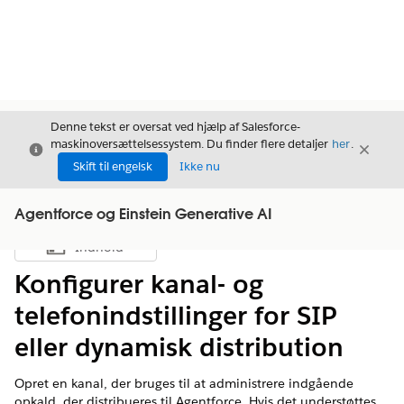
Denne tekst er oversat ved hjælp af Salesforce-
maskinoversættelsessystem. Du finder flere detaljer
her
.
Luk
Luk
Luk
Skift til engelsk
Ikke nu
Agentforce og Einstein Generative AI
Indhold
Vis indholdsfortegnelse
Konfigurer kanal- og
telefonindstillinger for SIP
eller dynamisk distribution
Opret en kanal, der bruges til at administrere indgående
opkald, der distribueres til Agentforce. Hvis det understøttes,