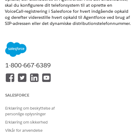
skal du konfigurere dit telefonsystem til at oprette en
VoiceCall-registrering i Salesforce for hvert indgående opkald
og derefter viderestille hvert opkald til Agentforce ved brug af
SIP-adressen eller det dynamiske distributionstelefonnummer.
Viderestil opkaldet til en servicemedarbejder, når der er behov
for det.
Opret kanalen for Agentforce Voice med SIP eller
dynamisk distribution
Opret en meddelelseskanal for at administrere indgående
1-800-667-6389
opkald, der viderestilles til Agentforce. Hvis du vil
distribuere indgående opkald til agenten ved brug af SIP-
adressen eller det dynamiske distributionsnummer, skal du
oprette en meddelelseskanal, der knytter SIP-adressen
eller det dynamiske distributionsnummer til Omni-
SALESFORCE
Channel-forløbet. Når et indgående opkald viderestilles
ved brug af denne adresse eller dette nummer,
Erklæring om beskyttelse af
distribuerer Omni-Channel-forløbet opkaldet til den agent,
personlige oplysninger
der er tildelt til kanalen.
Erklæring om sikkerhed
Konfigurer indstillinger for telefonudbyder, når du bruger
Vilkår for anvendelse
SIP