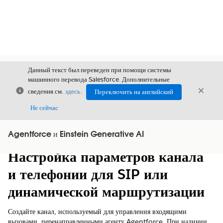
Данный текст был переведен при помощи системы
машинного перевода Salesforce. Дополнительные
Закрыть
Закры
сведения см.
здесь
.
Переключить на английский
Закрыт
Не сейчас
Agentforce и Einstein Generative AI
Содержание
Показать содержание
Настройка параметров канала
и телефонии для SIP или
динамической маршрутизации
Создайте канал, используемый для управления входящими
вызовами, перенаправленными агенту Agentforce. При наличии