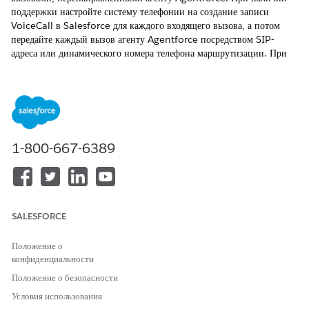
поддержки настройте систему телефонии на создание записи
VoiceCall в Salesforce для каждого входящего вызова, а потом
передайте каждый вызов агенту Agentforce посредством SIP-
адреса или динамического номера телефона маршрутизации. При
необходимости передайте вызов представителю службы поддержки.
Создание канала для Agentforce Voice посредством SIP или
динамической маршрутизации
Создайте канал службы сообщений для управления входящими
вызовами, переданными агенту Agentforce. Чтобы
1-800-667-6389
перенаправить входящие вызовы агенту посредством SIP-адреса
или номера динамической маршрутизации, создайте канал
службы сообщений, который соотносит SIP-адрес или номер
динамической маршрутизации с потоком мультиканала. Когда
входящий вызов передается посредством этого адреса или
SALESFORCE
номера, поток мультиканала перенаправляет вызов агенту,
назначенному каналу.
Положение о
Настройка параметров поставщика телефонии при
конфиденциальности
использовании SIP
Положение о безопасности
При наличии поддержки настройте систему телефонии на
Условия использования
создание записи VoiceCall в Salesforce для каждого