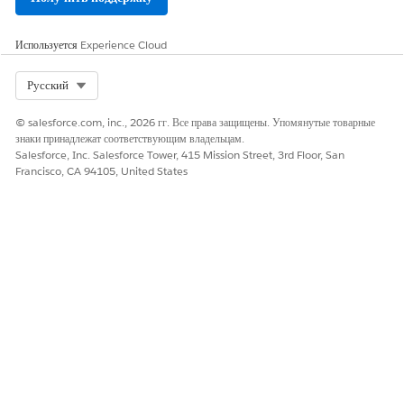
вызова.
Запись голосового вызова Voice и транскрибирование при
Используется
Experience Cloud
использовании SIP
Salesforce не поддерживает запись голосового вызова при
Select Org
Русский
использовании SIP. Если ваша система партнерской телефонии
предоставляет запись, вы можете ссылаться на нее. Если
© salesforce.com, inc., 2026 гг. Все права защищены. Упомянутые товарные
партнерская телефония не поддерживает запись вызова, запись
знаки принадлежат соответствующим владельцам.
недоступна в записи голосового вызова или в Agentforce
Salesforce, Inc. Salesforce Tower, 415 Mission Street, 3rd Floor, San
Studio.
Francisco, CA 94105, United States
ЭТА СТАТЬЯ РЕШИЛА ВАШУ ПРОБЛЕМУ?
Оставьте свой отзыв, чтобы мы могли стать лучше!
Да
Нет