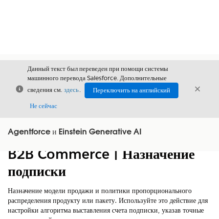
Данный текст был переведен при помощи системы
машинного перевода Salesforce. Дополнительные
Закрыть
Закры
сведения см.
здесь
.
Переключить на английский
Закрыт
Не сейчас
Agentforce и Einstein Generative AI
Содержание
Показать содержание
B2B Commerce | Назначение
подписки
Назначение модели продажи и политики пропорционального
распределения продукту или пакету. Используйте это действие для
настройки алгоритма выставления счета подписки, указав точные