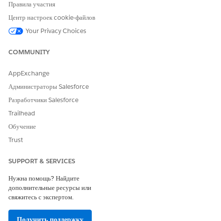
Тип действия ссылки
Стандартное действие
Правила участия
Центр настроек cookie-файлов
Выполняет ли это действие
Нет
один или несколько шаблонов
Your Privacy Choices
напоминаний?
COMMUNITY
Обязательная настройка
Навыки Agentforce для
мерчандайзинга для
AppExchange
коммерции
Администраторы Salesforce
СМ. ТАКЖЕ:
Разработчики Salesforce
Trailhead
Коммерческий агент
Agentforce for Commerce
Обучение
Trust
SUPPORT & SERVICES
ЭТА СТАТЬЯ РЕШИЛА ВАШУ ПРОБЛЕМУ?
Оставьте свой отзыв, чтобы мы могли стать лучше!
Нужна помощь? Найдите
дополнительные ресурсы или
Да
Нет
свяжитесь с экспертом.
Получить поддержку