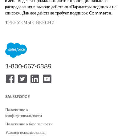
имена моделей продаж и политик пропорционального
распределения в выводе действия «Параметры подписки на
список». Данное действие требует подписок Commerce.
ТРЕБУЕМЫЕ ВЕРСИИ
Доступно в версиях: Lightning Experience
Доступно в версиях:
Enterprise
,
Performance
,
Unlimited
и
Developer
Edition with Foundations, или
Agentforce 1
или
Einstein 1
Edition
1-800-667-6389
ТРЕБУЕМЫЕ
ПОЛНОМОЧИЯ
ПОЛЬЗОВАТЕЛЯ
См. раздел «
Доступ общего пользователя для стандартных
SALESFORCE
действий агента
».
Положение о
конфиденциальности
Сведения о действии
Положение о безопасности
API-имя
AssignSubscription
Условия использования