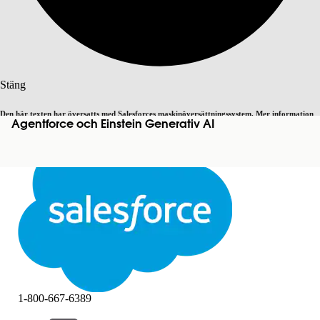
Sök
Stäng
Den här texten har översatts med Salesforces maskinöversättningssystem. Mer information
Agentforce och Einstein Generativ AI
Byt till engelska
Inte nu
här
.
Stäng
Stäng
1-800-667-6389