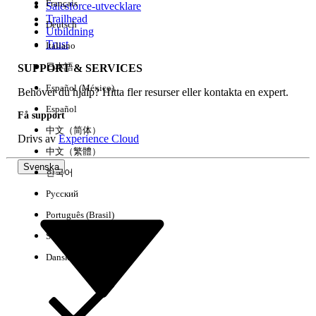
Français
Salesforce-utvecklare
Trailhead
Deutsch
Händelse
Utbildning
Trust
Italiano
日本語
SUPPORT & SERVICES
Español (México)
Behöver du hjälp? Hitta fler resurser eller kontakta en expert.
Rensa alla
Klart
Español
Få support
中文（简体）
Drivs av
Experience Cloud
中文（繁體）
Svenska
한국어
Русский
Português (Brasil)
Suomi
Dansk
Inga resultat