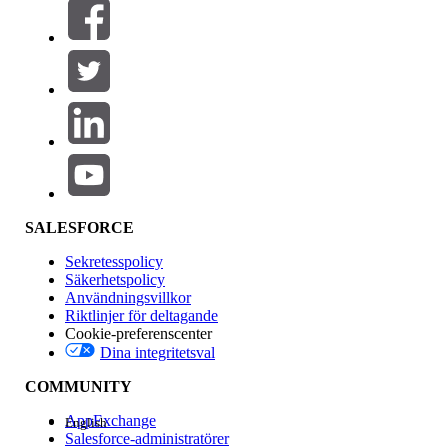
Filter (0)
VÄLJ FILTER
Lägg till
Produktområde
Funktionspåverkan
SALESFORCE
Sekretesspolicy
Säkerhetspolicy
Användningsvillkor
Riktlinjer för deltagande
Cookie-preferenscenter
Dina integritetsval
Version
COMMUNITY
AppExchange
English
Salesforce-administratörer