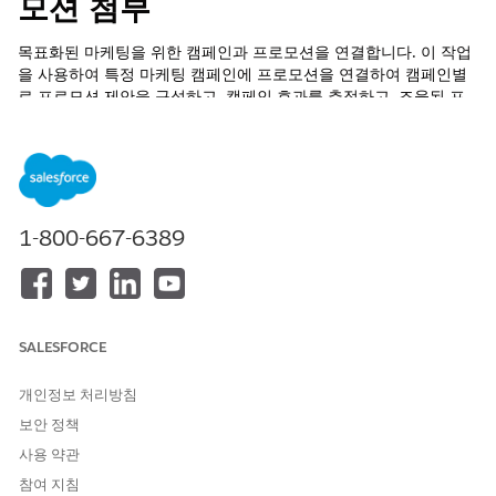
모션 첨부
목표화된 마케팅을 위한 캠페인과 프로모션을 연결합니다. 이 작업
을 사용하여 특정 마케팅 캠페인에 프로모션을 연결하여 캠페인별
로 프로모션 제안을 구성하고, 캠페인 효과를 추적하고, 조율된 프
로모션 전략을 사용하여 다중 채널 마케팅 노력을 조율할 수 있습니
다.
필수 EDITION
지원 제품: Lightning Experience
1-800-667-6389
지원 제품:
Enterprise
,
Performance
,
Unlimited
및
Developer
Edition(Foundations 포함) 또는
Agentforce 1
또는
Einstein 1
Edition
SALESFORCE
필요한 사용자 권한
개인정보 처리방침
표준 에이전트 작업에 대한
일반 사용자 액세스
를 참조하십시오.
보안 정책
사용 약관
작업 세부 사항
참여 지침