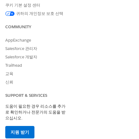
API 이름
AttachPromotionToCampaig
쿠키 기본 설정 센터
n
귀하의 개인정보 보호 선택
참조 작업 유형
표준 작업
COMMUNITY
이 작업은 하나 이상의 프롬프
아니요
트 템플릿을 실행합니까?
AppExchange
필수 설정
Commerce용 머천다이징용
Salesforce 관리자
Agentforce 기술
Salesforce 개발자
Trailhead
다음 사항도 참조:
교육
거래 전문가
신뢰
커머스용 Agentforce
SUPPORT & SERVICES
도움이 필요한 경우 리소스를 추가
이 기사를 통해 문제를 해결했습니까?
로 확인하거나 전문가의 도움을 받
으십시오.
개선을 위한 의견을 보내주세요.
예
아니요
지원 받기