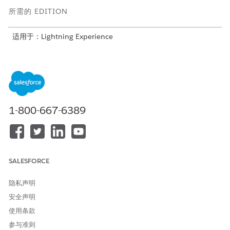
所需的 EDITION
适用于：Lightning Experience
适用于：
Enterprise
、
Performance
、
Unlimited
和
Developer
Editions with Foundations, 或
Agentforce 1
或
Einstein 1
Editions
所需用户权限
1-800-667-6389
请参阅标准客服人员操作的
通用用户访问权限
。
操作详细信息
SALESFORCE
API 名称
AttachPromotionToCampaig
n
隐私声明
引用操作类型
标准操作
安全声明
使用条款
此操作是否执行一个或多个提
否
示模板？
参与准则