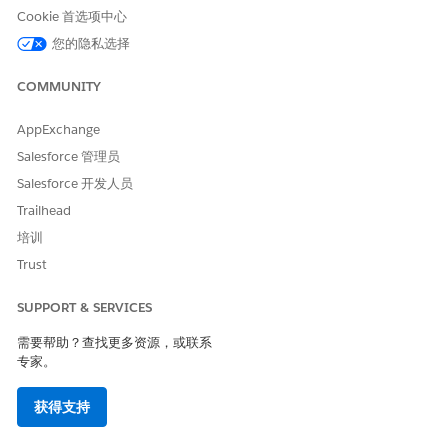
Cookie 首选项中心
所需设置
Agentforce 商业商品销售技能
您的隐私选择
另请参阅：
COMMUNITY
商业代理
Agentforce for Commerce
AppExchange
Salesforce 管理员
Salesforce 开发人员
本文章是否解决您的问题？
Trailhead
请与我们共享您的想法，以便我们进行改进！
培训
Trust
是
否
SUPPORT & SERVICES
需要帮助？查找更多资源，或联系
专家。
获得支持