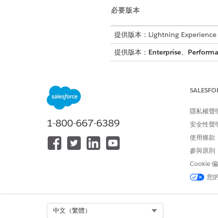
必要版本
提供版本：Lightning Experience
提供版本：
Enterprise
、
Perform
所需的
SALESFO
請參閱標準工作人員動作的
一般
隱私權聲
動作詳細資料
1-800-667-6389
安全性聲
使用條款
API 名稱
參與原則
參照動作類型
Cookie
您
此動作是否會執行一或多個提示範
需要設定
Select Org
中文（繁體）