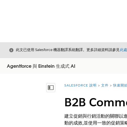
結束
此文已使用 Salesforce 機器翻譯系統翻譯。更多詳細資料請參見
此
Agentforce 與 Einstein 生成式 AI
SALESFORCE 說明
文件
快速開始 
您位於此處：
顯示目錄
B2B Com
建立促銷與行銷活動的關聯以進
動的成效,並使用一致的促銷策