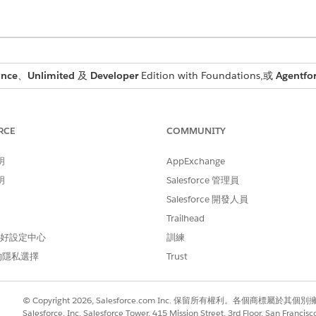
ance
、
Unlimited
及
Developer
Edition with Foundations,或
Agentfor
使用者權限
RCE
COMMUNITY
使用者存取權
。
明
AppExchange
明
Salesforce 管理員
Salesforce 開發人員
AttachPromotionToCampaig
Trailhead
標準動作
 偏好設定中心
訓練
的隱私選擇
Trust
本?
否
Agentforce 適用於商務銷售
© Copyright 2026, Salesforce.com Inc. 保留所有權利。各個商標屬於其個
Salesforce, Inc. Salesforce Tower, 415 Mission Street, 3rd Floor, San Francis