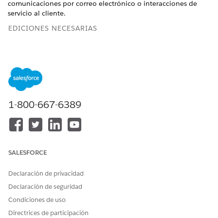
comunicaciones por correo electrónico o interacciones de
servicio al cliente.
EDICIONES NECESARIAS
Disponible en: Lightning Experience
Disponible en: Ediciones
Enterprise
,
Performance
,
Unlimited
y
Developer
Edition con Foundations o
Agenciaforce 1
o
Einstein 1
1-800-667-6389
PERMISOS DE USUARIO
NECESARIOS
Consulte Acceso de
usuario común para acciones de
agentes estándar
.
SALESFORCE
Detalles de acción
Declaración de privacidad
Declaración de seguridad
Nombre de API
CreateCoupon
Condiciones de uso
Tipo de acción de referencia
Acción estándar
Directrices de participación