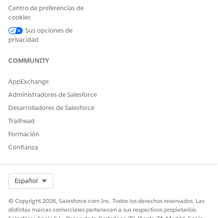
¿Ejecuta esta acción una o
No
Centro de preferencias de
más plantillas de solicitud?
cookies
Configuración requerida
Sus opciones de
Habilidades de Agentforce
para Merchandising for
privacidad
Commerce
COMMUNITY
CONSULTE TAMBIÉN:
AppExchange
Agente comercial para comercio
Administradores de Salesforce
Agentforce for Commerce
Desarrolladores de Salesforce
Trailhead
Formación
¿RESOLVIÓ ESTE ARTÍCULO SU PROBLEMA?
Confianza
¡Háganos saber cómo podemos mejorar!
Sí
No
Select Org
Español
© Copyright 2026, Salesforce.com Inc. Todos los derechos reservados. Las
distintas marcas comerciales pertenecen a sus respectivos propietarios.