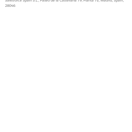
Salesforce Spain S.L., Paseo de la Castellana 79, Planta 7ª, Madrid, Spain,
28046