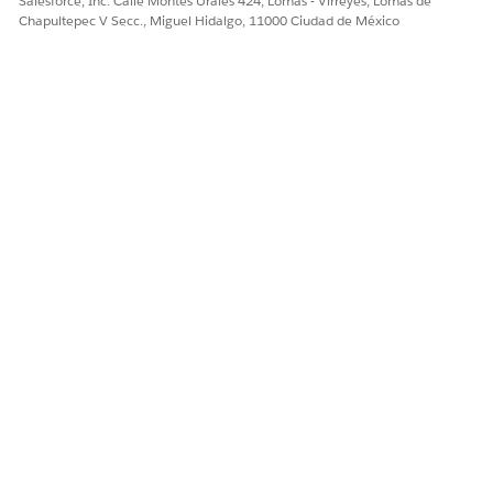
Salesforce, Inc. Calle Montes Urales 424, Lomas - Virreyes, Lomas de
Chapultepec V Secc., Miguel Hidalgo, 11000 Ciudad de México