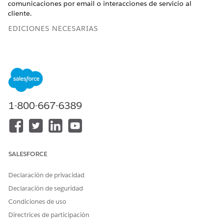
comunicaciones por email o interacciones de servicio al
cliente.
EDICIONES NECESARIAS
Disponible en: Lightning Experience
Disponible en: Ediciones
Enterprise
,
Performance
,
Unlimited
y
Developer
Edition con Foundations o
Agentforce 1
o
Einstein 1
1-800-667-6389
PERMISOS DE USUARIO
NECESARIOS
Consulte Acceso de
usuario común para acciones de
agente estándar
.
SALESFORCE
Detalles de acción
Declaración de privacidad
Declaración de seguridad
Nombre de API
CreateCoupon
Condiciones de uso
Tipo de acción de referencia
Acción estándar
Directrices de participación