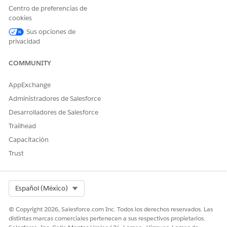
¿Ejecuta esta acción una o
No
Centro de preferencias de
más plantillas de
cookies
solicitudes?
Sus opciones de
Configuración requerida
Habilidades de Agentforce
privacidad
para Merchandising for
Commerce
COMMUNITY
CONSULTE TAMBIÉN:
AppExchange
Administradores de Salesforce
Agente de comercio para Commerce
Agentforce for Commerce
Desarrolladores de Salesforce
Trailhead
Capacitación
Trust
¿RESOLVIÓ ESTE ARTÍCULO SU PROBLEMA?
¡Háganos saber cómo podemos mejorar!
Sí
No
Select Org
Español (México)
© Copyright 2026, Salesforce.com Inc. Todos los derechos reservados. Las
distintas marcas comerciales pertenecen a sus respectivos propietarios.