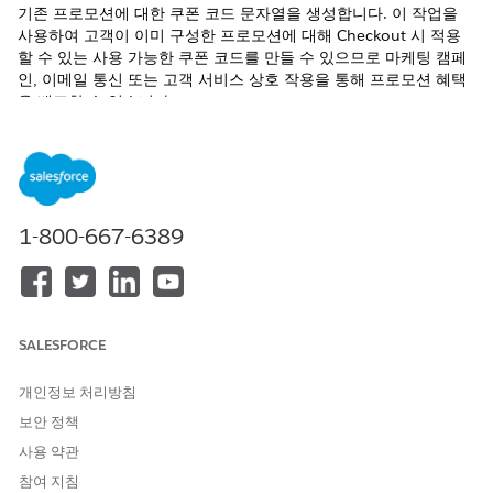
기존 프로모션에 대한 쿠폰 코드 문자열을 생성합니다. 이 작업을
사용하여 고객이 이미 구성한 프로모션에 대해 Checkout 시 적용
할 수 있는 사용 가능한 쿠폰 코드를 만들 수 있으므로 마케팅 캠페
인, 이메일 통신 또는 고객 서비스 상호 작용을 통해 프로모션 혜택
을 배포할 수 있습니다.
필수 EDITION
지원 제품: Lightning Experience
지원 제품:
Enterprise
,
Performance
,
Unlimited
및
Developer
1-800-667-6389
Edition(Foundations 포함) 또는
Agentforce 1
또는
Einstein 1
Edition
필요한 사용자 권한
SALESFORCE
표준 에이전트 작업에 대한
일반 사용자 액세스
를 참조하십시오.
개인정보 처리방침
작업 세부 사항
보안 정책
사용 약관
API 이름
CreateCoupon
참여 지침