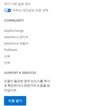
참조 작업 유형
표준 작업
쿠키 기본 설정 센터
귀하의 개인정보 보호 선택
이 작업은 하나 이상의 프롬프
아니요
트 템플릿을 실행합니까?
COMMUNITY
필수 설정
Commerce용 머천다이징용
Agentforce 기술
AppExchange
Salesforce 관리자
다음 사항도 참조:
Salesforce 개발자
거래 전문가
Trailhead
커머스용 Agentforce
교육
신뢰
SUPPORT & SERVICES
이 기사를 통해 문제를 해결했습니까?
개선을 위한 의견을 보내주세요.
도움이 필요한 경우 리소스를 추가
로 확인하거나 전문가의 도움을 받
예
아니요
으십시오.
지원 받기