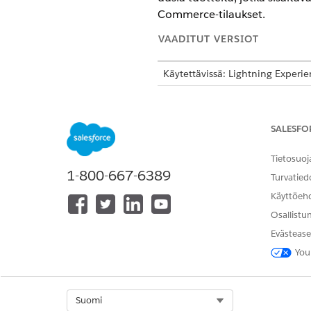
Commerce-tilaukset.
VAADITUT VERSIOT
Käytettävissä: Lightning Experi
Käytettävissä:
Enterprise
Edition
1
-versioissa
SALESFO
TARVITTAVAT
Tietosuoj
Lisätietoja on kohdassa Agentt
1-800-667-6389
Turvatied
Käyttöeh
Toiminnon lisätiedot
Osallistu
Evästease
API-nimi
You
Viitetyön tyyppi
Suorittaako tämä toiminto yhd
Select Org
Suomi