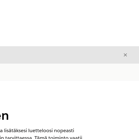
Sulje
Sulje
en
 lisätäksesi luetteloosi nopeasti
in tarvittaessa. Tämä toiminto vaatii