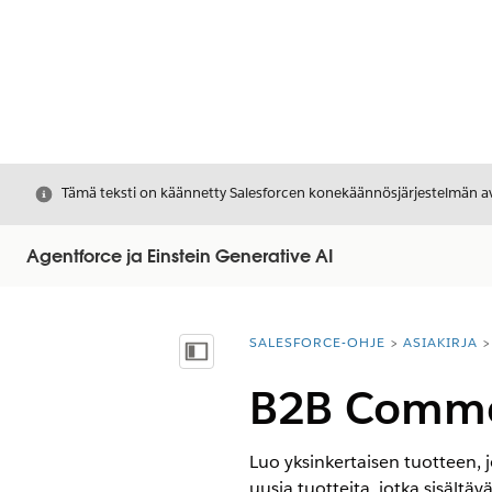
Sulje
Tämä teksti on käännetty Salesforcen konekäännösjärjestelmän avu
Agentforce ja Einstein Generative AI
SALESFORCE-OHJE
ASIAKIRJA
Olet tässä:
Näytä sisällysluettelo
B2B Commer
Luo yksinkertaisen tuotteen, j
uusia tuotteita, jotka sisältä