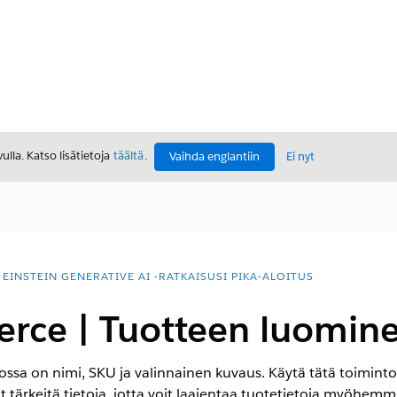
lla. Katso lisätietoja
täältä
.
Vaihda englantiin
Ei nyt
EINSTEIN GENERATIVE AI -RATKAISUSI PIKA-ALOITUS
ce | Tuotteen luomin
ossa on nimi, SKU ja valinnainen kuvaus. Käytä tätä toimintoa
vät tärkeitä tietoja, jotta voit laajentaa tuotetietoja myöhemm