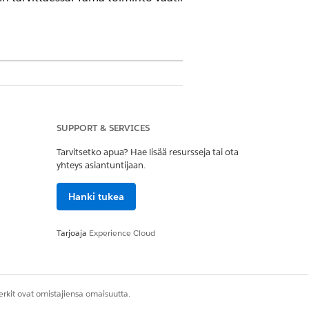
rsioissa sekä
Agentforce 1
- tai
Einstein
SUPPORT & SERVICES
Tarvitsetko apua? Hae lisää resursseja tai ota
yhteys asiantuntijaan.
Hanki tukea
Tarjoaja
Experience Cloud
rkit ovat omistajiensa omaisuutta.