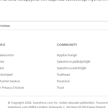
encessa
-,
Performance
Edition-,
Unlimited
Edition- ja
Developer
Edition -ve
RCE
COMMUNITY
 KÄYTTÖOIKEUDET
alausunto
AppExchange
ien vakiotoimintojen
yleiset käyttöoikeudet
.
ote
Salesforce-pääkäyttäjät
dot
Salesforce-kehittäjät
misohjeet
Trailhead
tusten keskus
Koulutus
CreateProduct
r Privacy Choices
Trust
Vakiotoiminto
en tai useamman kehotteen mallin?
Ei
© Copyright 2026, Salesforce.com Inc. Kaikki oikeudet pidätetään. Tavarame
Salesforce.com EMEA Limited, Keilaranta 1, 3rd floor 02150 Espoo Finland