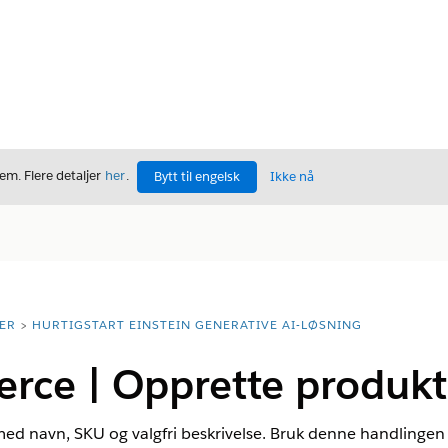
m. Flere detaljer
her
.
Bytt til engelsk
Ikke nå
ER
HURTIGSTART EINSTEIN GENERATIVE AI-LØSNING
ce | Opprette produkt
d navn, SKU og valgfri beskrivelse. Bruk denne handlingen til