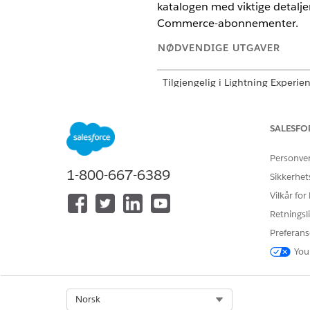
katalogen med viktige detalje
Commerce-abonnementer.
NØDVENDIGE UTGAVER
Tilgjengelig i Lightning Experie
Tilgjengelig i
Enterprise
,
Perfor
SALESFO
NØDVENDIG B
Personve
Se
Generell brukertilgang for s
1-800-667-6389
Sikkerhet
Vilkår for
Handlingsdetaljer
Retningsli
Preferans
API-navn
You
Referansehandlingstype
Utfører denne handlingen én ell
Select Org
Norsk
Nødvendig oppsett