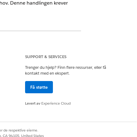
behov. Denne handlingen krever
ntforce 1
eller
Einstein 1
Edition
SUPPORT & SERVICES
Trenger du hjelp? Finn flere ressurser, eller få
kontakt med en ekspert.
Få støtte
Levert av
Experience Cloud
r de respektive eierne.
co, CA 94105, United States
for Merchandising for Commerce