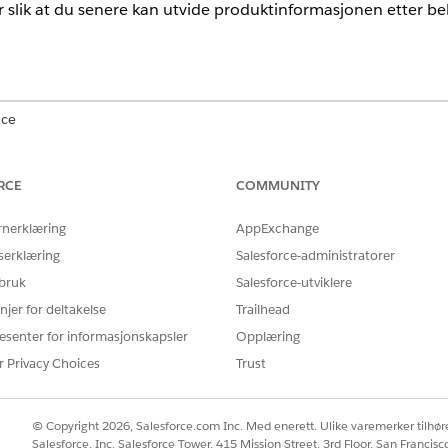
r slik at du senere kan utvide produktinformasjonen etter 
nce
mance
,
Unlimited
og
Developer
Edition med fundamenter, eller
Age
RCE
COMMUNITY
RUKERTILLATELSE
rnerklæring
AppExchange
tandard agenthandlinger
.
serklæring
Salesforce-administratorer
 bruk
Salesforce-utviklere
njer for deltakelse
Trailhead
esenter for informasjonskapsler
Opplæring
CreateProduct
r Privacy Choices
Trust
Standardhandling
er flere ledetekstmaler?
Nei
© Copyright 2026, Salesforce.com Inc. Med enerett. Ulike varemerker tilhøre
Salesforce, Inc. Salesforce Tower, 415 Mission Street, 3rd Floor, San Francis
Agentforce Kvalifikasjoner 