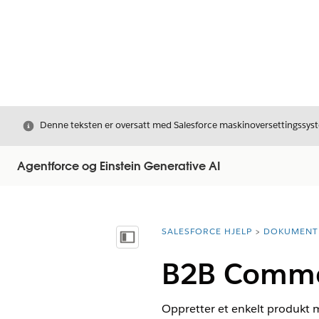
Avslutt
Denne teksten er oversatt med Salesforce maskinoversettingssyste
Agentforce og Einstein Generative AI
SALESFORCE HJELP
DOKUMENT
Du er her:
Vis innholdsfortegnelse
B2B Commer
Oppretter et enkelt produkt me