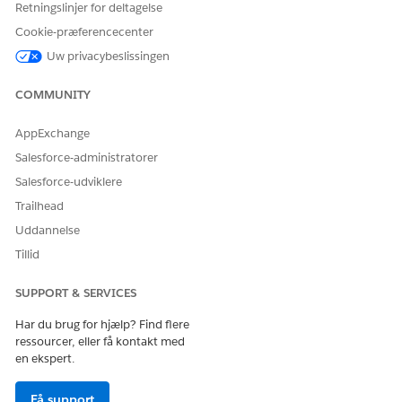
Kører denne handling en
Nej
Retningslinjer for deltagelse
eller flere
Cookie-præferencecenter
meddelelsesskabeloner?
Uw privacybeslissingen
Påkrævet opsætning
Agentforce Færdigheder for
Merchandising for
COMMUNITY
Commerce
AppExchange
RELATED INFORMATION HTML
Salesforce-administratorer
Handelsagent for Commerce
Salesforce-udviklere
Agentforce for Commerce
Trailhead
Uddannelse
Tillid
LØSTE DENNE ARTIKEL DIT PROBLEM?
Giv os besked, så vi kan forbedre os!
SUPPORT & SERVICES
Har du brug for hjælp? Find flere
Ja
Nej
ressourcer, eller få kontakt med
en ekspert.
Få support