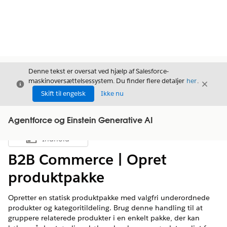
Denne tekst er oversat ved hjælp af Salesforce-
maskinoversættelsessystem. Du finder flere detaljer
her
.
Luk
Luk
Luk
Skift til engelsk
Ikke nu
Agentforce og Einstein Generative AI
Indhold
Vis indholdsfortegnelse
B2B Commerce | Opret
produktpakke
Opretter en statisk produktpakke med valgfri underordnede
produkter og kategoritildeling. Brug denne handling til at
gruppere relaterede produkter i en enkelt pakke, der kan