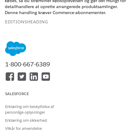
købes, så du strømliner købsoplevelsen og gør det muligt for
detailhandlere at oprette arrangerede produktsamlinger.
Denne handling kræver Commerce-abonnementer.
EDITIONSHEADING
Tilgængelig i: Lightning Experience
Tilgængelig i:
Enterprise
,
Performance
,
Unlimited
og
Developer
Edition med Foundations eller
Agentforce 1
eller
Einstein 1
Edition
1-800-667-6389
BRUGERTILLADELSER
PÅKRÆVET
Se
Almen brugeradgang til standardagenthandlinger
.
SALESFORCE
Handlingsdetaljer
Erklæring om beskyttelse af
personlige oplysninger
API-navn
CreateProductBundle
Erklæring om sikkerhed
Referencehandlingstype
Standardhandling
Vilkår for anvendelse