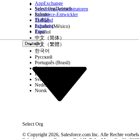
AppExchange
Select Org
Deutsch
Salesforce-Administratoren
Italiano
Salesforce-Entwickler
Trailhead
日本語
Schulung
Español (México)
Trust
Español
中文（简体）
Deutsch
中文（繁體）
한국어
Русский
Português (Brasil)
Suomi
Dansk
Svenska
Nederlands
Norsk
Select Org
© Copyright 2026, Salesforce.com Inc. Alle Rechte vorbeh