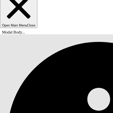
Open Main Menu
Close
Modal Body...
Sie befinden sich hier:
Salesforce-Hilfe
Dokumente
Schnelleinstieg in die generative AI-Lösung von 