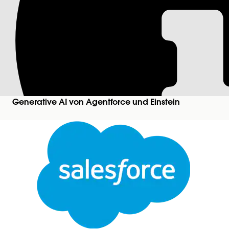
B2B Commerce | Pro
Erstellt ein statisches Produktpaket mit optiona
Aktion, um verwandte Produkte in einem einzigen 
Händler zusammengestellte Produktsammlungen er
Erforderliche Editionen
Generative AI von Agentforce und Einstein
Verfügbarkeit: Lightning Experience
Verfügbarkeit:
Enterprise
,
Performance
,
Unlimite
Edition
Erforderliche Benutzerberechtigung
Entsprechende Informationen finden Sie unter
Al
Aktionsdetails
API-Name
Referenzaktionstyp