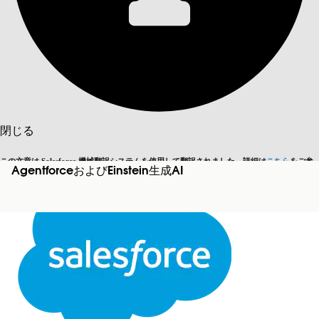
目次を表示
目次
検索
閉じる
この文章は Salesforce 機械翻訳システムを使用して翻訳されました。詳細は
こちら
をご参
AgentforceおよびEinstein生成AI
英語に切り替える
今はしません
照ください。
閉じる
閉じる