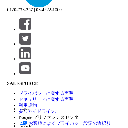
0120-733-257 | 03-4222-1000
絞り込み条件 (0)
絞り込み条件を選択
追加
製品エリア
SALESFORCE
機能の影響
プライバシーに関する声明
セキュリティに関する声明
利用規約
English
参加ガイドライン:
Cookie プリファレンスセンター
Français
エディション
お客様によるプライバシー設定の選択肢
Deutsch