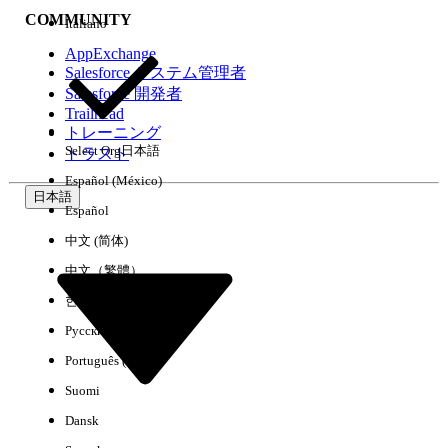
COMMUNITY
Italiano
AppExchange
Salesforce システム管理者
Salesforce 開発者
環境
Trailhead
トレーニング
Select Org
日本語
トラスト
Español (México)
日本語
Español
すべてクリア
完了
中文 (简体)
中文（繁體）
한국어
Русский
Português (Brasil)
Suomi
Dansk