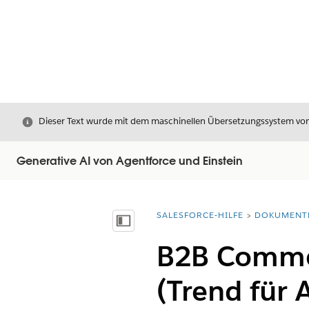
Schließen
Dieser Text wurde mit dem maschinellen Übersetzungssystem von S
Generative AI von Agentforce und Einstein
SALESFORCE-HILFE
DOKUMENT
Sie befinden sich hier:
Inhalt anzeigen
B2B Commer
(Trend für