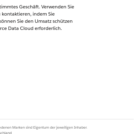
estimmtes Geschäft. Verwenden Sie
kontaktieren, indem Sie
o können Sie den Umsatz schützen
ce Data Cloud erforderlich.
entforce 1
oder
Einstein 1
Edition
tionen
.
iedenen Marken sind Eigentum der jeweiligen Inhaber.
schland