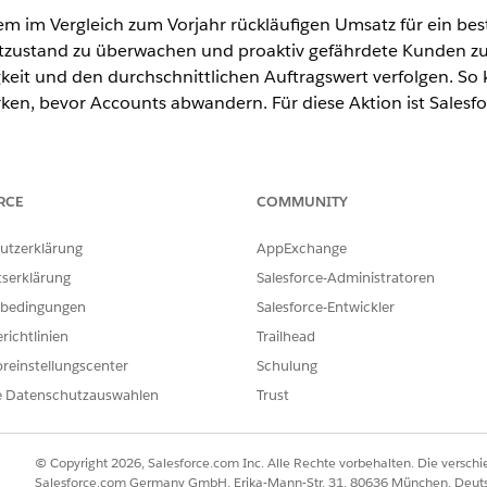
inem im Vergleich zum Vorjahr rückläufigen Umsatz für ein b
tzustand zu überwachen und proaktiv gefährdete Kunden zu 
keit und den durchschnittlichen Auftragswert verfolgen. S
n, bevor Accounts abwandern. Für diese Aktion ist Salesfor
ence
RCE
COMMUNITY
rmance
,
Unlimited
und
Developer
Edition mit Foundations oder
Ag
utzerklärung
AppExchange
tserklärung
Salesforce-Administratoren
NUTZERBERECHTIGUNGEN
bedingungen
Salesforce-Entwickler
inden Sie unter
Allgemeiner Benutzerzugriff für Standardagentenak
richtlinien
Trailhead
reinstellungscenter
Schulung
e Datenschutzauswahlen
Trust
GetAccountRevenueTrend
© Copyright 2026, Salesforce.com Inc. Alle Rechte vorbehalten. Die versch
Standardaktion
Salesforce.com Germany GmbH, Erika-Mann-Str. 31, 80636 München, Deut