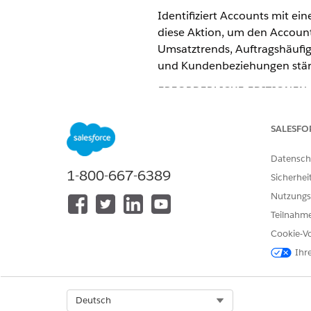
Identifiziert Accounts mit e
diese Aktion, um den Accoun
Umsatztrends, Auftragshäufig
und Kundenbeziehungen stärke
ERFORDERLICHE EDITIONEN
Verfügbarkeit: Lightning Experi
SALESFO
Verfügbarkeit:
Enterprise
,
Perfo
Datensch
1-800-667-6389
Sicherhei
ERFORDERLICHE BE
Nutzungs
Entsprechende Informationen f
Teilnahme
Cookie-Vo
Aktionsdetails
Ihr
API-Name
Select Org
Deutsch
Referenzaktionstyp