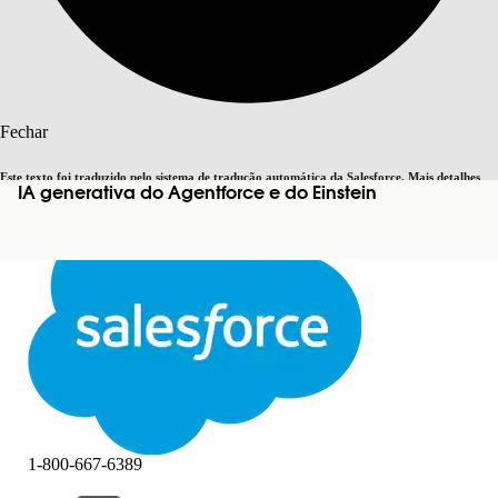
Pesquisar
Fechar
Este texto foi traduzido pelo sistema de tradução automática da Salesforce. Mais detalhes
IA generativa do Agentforce e do Einstein
Alternar para inglês
Agora não
aqui
.
Fechar
Fechar
1-800-667-6389