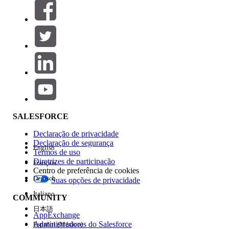
Filtros (0)
SELECIONAR FILTROS
Adicionar
Área de produtos
Impacto do recurso
SALESFORCE
Declaração de privacidade
Declaração de segurança
English
Termos de uso
Diretrizes de participação
Français
Centro de preferência de cookies
Deutsch
Suas opções de privacidade
Edição
Italiano
COMMUNITY
日本語
AppExchange
Administradores do Salesforce
Español (México)