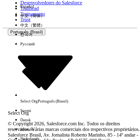
Desenvolvedores do Salesforce
Español
Trailhead
Experiência
Treinamento
中文（简体）
Trust
中文（繁體）
Português (Brasil)
한국어
Русский
Limpar tudo
Concluído
Select Org
Português (Brasil)
Suomi
Select Org
Dansk
© Copyright 2026, Salesforce.com Inc. Todos os direitos
reservados. Várias marcas comerciais dos respectivos proprietários.
Svenska
Salesforce Brasil, Av. Jornalista Roberto Marinho, 85 - 14º andar -
Sem resultados
Nederlands