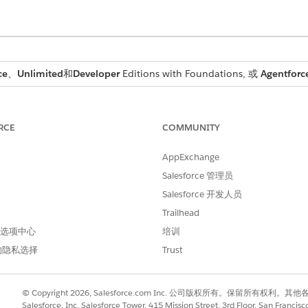
ce
、
Unlimited
和
Developer
Editions with Foundations, 或
Agentforc
用户权限
RCE
COMMUNITY
户访问权限
。
AppExchange
Salesforce 管理员
Salesforce 开发人员
GetAccountRevenueTrend
Trailhead
标准操作
 首选项中心
培训
的隐私选择
Trust
板？
否
Agentforce 商业商品销售技能
© Copyright 2026, Salesforce.com Inc. 公司版权所有。保留所
Salesforce, Inc. Salesforce Tower, 415 Mission Street, 3rd Floor, San Francis