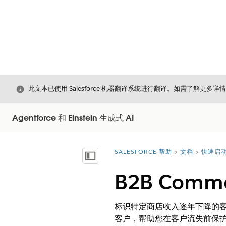
关闭
此文本已使用 Salesforce 机器翻译系统进行翻译。如需了解更多详
Agentforce 和 Einstein 生成式 AI
SALESFORCE 帮助
文档
快速启动 
您在此处：
显示目录
B2B Com
标识特定商店收入逐年下降的
客户，帮助您在客户流失前保护收入并