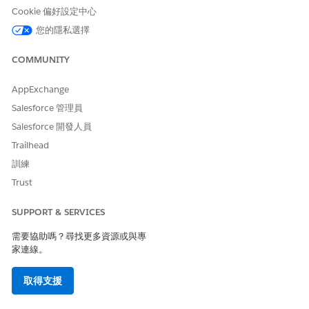
需要設定
Agentforce 適用於商務銷售的
Cookie 偏好設定中心
技能
您的隱私選擇
另請參照：
COMMUNITY
商務工作人員
Agentforce for Commerce
AppExchange
Salesforce 管理員
Salesforce 開發人員
此文章是否解決您的問題？
Trailhead
請讓我們知道，以便我們改進！
訓練
Trust
是
否
SUPPORT & SERVICES
需要協助嗎？尋找更多資源或與專
家連線。
取得支援