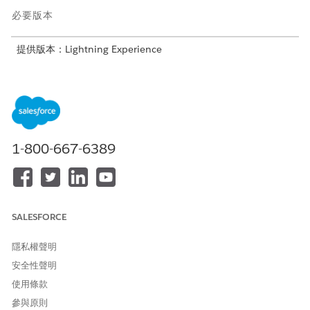
必要版本
提供版本：Lightning Experience
提供版本：
Enterprise
、
Performance
、
Unlimited
及
Developer
Edition with Foundations,或
Agentforce 1
或
Einstein 1
Edition
所需的使用者權限
1-800-667-6389
請參閱標準工作人員動作的
一般使用者存取權
。
動作詳細資料
SALESFORCE
API 名稱
GetAccountRevenueTrend
隱私權聲明
參照動作類型
標準動作
安全性聲明
此動作是否會執行一或多個提
否
使用條款
示範本?
參與原則