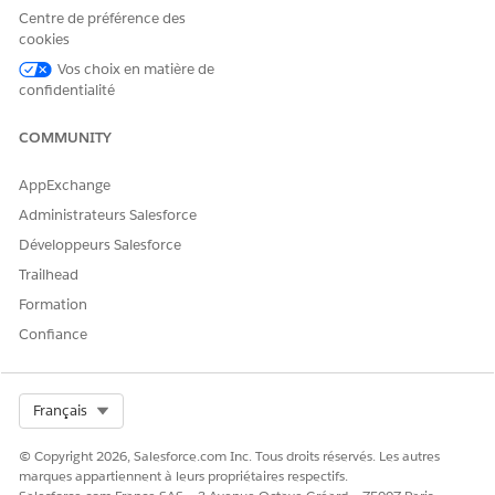
Centre de préférence des
Détails de l'action
cookies
Vos choix en matière de
Nom d'API
GetAtRiskAccounts
confidentialité
Type d'action de référence
Action standard
COMMUNITY
Cette action exécute-t-elle
Non
un ou plusieurs modèles
AppExchange
d'invite ?
Administrateurs Salesforce
Configuration requise
Compétences Agentforce
Développeurs Salesforce
pour le merchandising pour
Trailhead
le commerce
Formation
VOIR ÉGALEMENT :
Confiance
Agent marchand pour Commerce
Agentforce pour Commerce
Select Org
Français
© Copyright 2026, Salesforce.com Inc. Tous droits réservés. Les autres
marques appartiennent à leurs propriétaires respectifs.
CET ARTICLE A-T-IL RÉSOLU VOTRE PROBLÈME ?