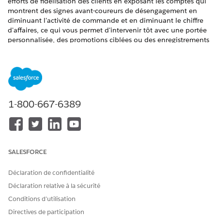
efforts de fidélisation des clients en exposant les comptes qui
montrent des signes avant-coureurs de désengagement en
diminuant l'activité de commande et en diminuant le chiffre
d'affaires, ce qui vous permet d'intervenir tôt avec une portée
personnalisée, des promotions ciblées ou des enregistrements
de compte afin de réengager les clients, de protéger le chiffre
d'affaires et d'éviter l'annulation complète des comptes avant
qu'il ne soit trop tard. Cette action nécessite Salesforce Data
Cloud.
ÉDITIONS REQUISES
1-800-667-6389
Disponible avec : Lightning Experience
Disponible avec : Éditions
Enterprise
,
Performance
,
Unlimited
et
Developer
avec Foundations, ou éditions
Agentforce 1
ou
Einstein 1
SALESFORCE
Déclaration de confidentialité
AUTORISATIONS
UTILISATEUR REQUISES
Déclaration relative à la sécurité
Conditions d’utilisation
Consultez
Accès utilisateur commun pour les actions
de
l'agent standard.
Directives de participation