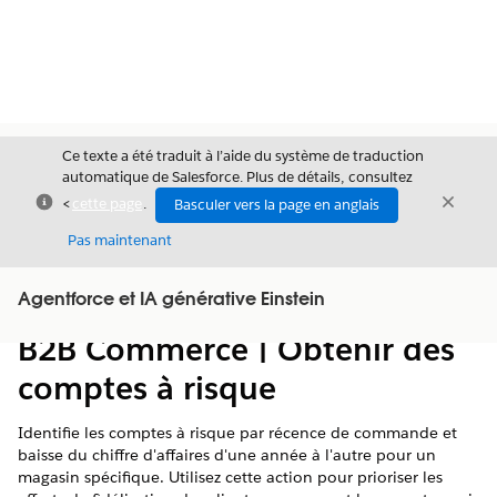
Ce texte a été traduit à l’aide du système de traduction
automatique de Salesforce. Plus de détails, consultez
Fermer
Ferme
<
cette page
.
Basculer vers la page en anglais
Fermer
Pas maintenant
Table des
Agentforce et IA générative Einstein
Afficher la table des matières
matières
B2B Commerce | Obtenir des
comptes à risque
Identifie les comptes à risque par récence de commande et
baisse du chiffre d'affaires d'une année à l'autre pour un
magasin spécifique. Utilisez cette action pour prioriser les