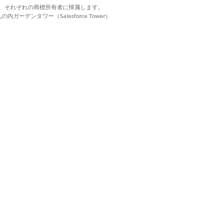
d. それぞれの商標は、それぞれの商標所有者に帰属します。
ーデンタワー（Salesforce Tower）
する Agentforce スキル
はい
いいえ