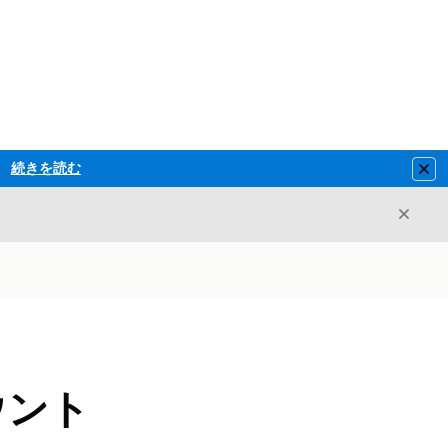
続きを読む
Clo
閉じ
閉じる
カウント