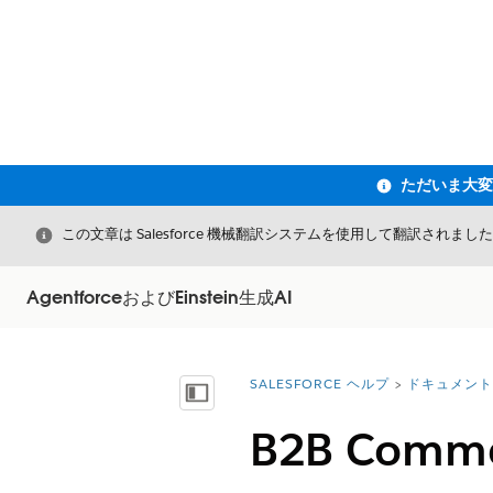
閉じる
この文章は Salesforce 機械翻訳システムを使用して翻訳されまし
AgentforceおよびEinstein生成AI
SALESFORCE ヘルプ
ドキュメント
詳細情報:
目次を表示
B2B Comme