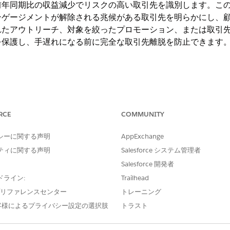
前年同期比の収益減少でリスクの高い取引先を識別します。こ
ンゲージメントが解除される兆候がある取引先を明らかにし、
れたアウトリーチ、対象を絞ったプロモーション、または取引
護し、手遅れになる前に完全な取引先離脱を防止できます。このアク
ng Experience
RCE
COMMUNITY
tions が付属する
Enterprise
Edition、
Performance
Edition、
Unlimi
ition または
Einstein 1
Edition
シーに関する声明
AppExchange
ティに関する声明
Salesforce システム管理者
ユーザー権限
Salesforce 開発者
共通ユーザーアクセス
」を参照してください。
ドライン:
Trailhead
e プリファレンスセンター
トレーニング
客様によるプライバシー設定の選択肢
トラスト
GetAtRiskAccounts