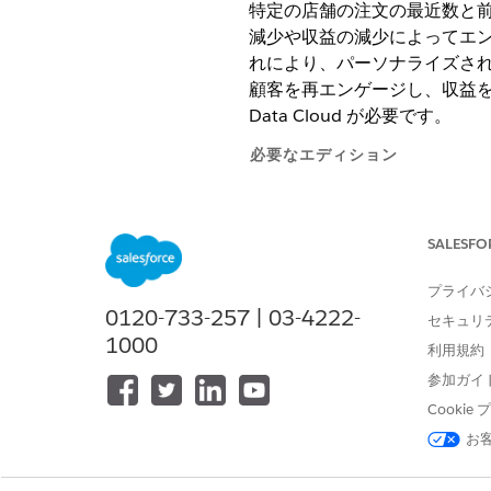
特定の店舗の注文の最近数と
減少や収益の減少によってエ
れにより、パーソナライズさ
顧客を再エンゲージし、収益を保
Data Cloud が必要です。
必要なエディション
使用可能なインターフェース: Lightni
SALESFO
使用可能なエディション: Founda
Edition、または
Agentforce 1
Ed
プライバ
0120-733-257 | 03-4222-
セキュリ
必要な
1000
利用規約
「標準エージェントアクションの
参加ガイ
Cooki
アクションの詳細
お
API 参照名