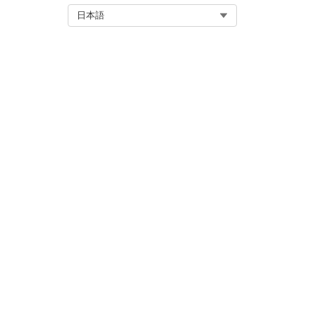
Select Org
日本語
参照アクション種別
このアクションで 1 つ以上のプ
か?
必要な設定
関連項目:
コマースのマーチャントエージ
コマース向け Agentforce
この記事で問題は解決されましたか
ご意見をお待ちしております。