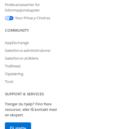
Preferansesenter for
API-navn
GetAtRiskAccounts
informasjonskapsler
Your Privacy Choices
Referansehandlingstype
Standardhandling
Utfører denne handlingen
Nei
COMMUNITY
én eller flere ledetekstmaler?
AppExchange
Nødvendig oppsett
Agentforce Kvalifikasjoner
for Merchandising for
Salesforce-administratorer
Commerce
Salesforce-utviklere
Trailhead
SE OGSÅ:
Opplæring
Merchant Agent for Commerce
Trust
Agentforce for Commerce
SUPPORT & SERVICES
Trenger du hjelp? Finn flere
HJALP DENNE ARTIKKELEN MED Å LØSE PROBLEMET DITT?
ressurser, eller få kontakt med
en ekspert.
La oss få vite det slik at vi kan forbedre!
Ja
Nei
Få støtte