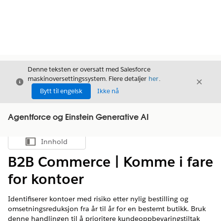
Denne teksten er oversatt med Salesforce
maskinoversettingssystem. Flere detaljer
her
.
Avslutt
Avslut
Avslutt
Bytt til engelsk
Ikke nå
Agentforce og Einstein Generative AI
Innhold
Vis innholdsfortegnelse
B2B Commerce | Komme i fare
for kontoer
Identifiserer kontoer med risiko etter nylig bestilling og
omsetningsreduksjon fra år til år for en bestemt butikk. Bruk
denne handlingen til å prioritere kundeoppbevaringstiltak