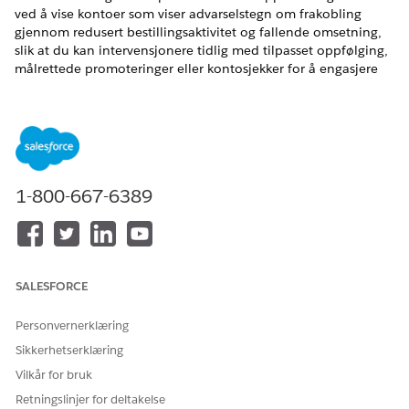
ved å vise kontoer som viser advarselstegn om frakobling
gjennom redusert bestillingsaktivitet og fallende omsetning,
slik at du kan intervensjonere tidlig med tilpasset oppfølging,
målrettede promoteringer eller kontosjekker for å engasjere
kunder på nytt, beskytte omsetning og hindre full
kontosletting før det er for sent. Denne handlingen krever
Salesforce Data Cloud.
NØDVENDIGE UTGAVER
1-800-667-6389
Tilgjengelig i Lightning Experience
Tilgjengelig i
Enterprise
,
Performance
,
Unlimited
og
Developer
Edition med fundamenter, eller
Agentforce 1
eller
Einstein 1
Edition
SALESFORCE
NØDVENDIG
BRUKERTILLATELSE
Personvernerklæring
Sikkerhetserklæring
Se
Generell brukertilgang for standard agenthandlinger
.
Vilkår for bruk
Handlingsdetaljer
Retningslinjer for deltakelse