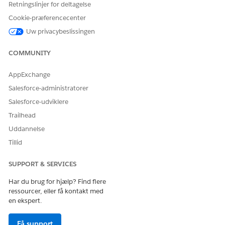
Retningslinjer for deltagelse
Kører denne handling en
Nej
Cookie-præferencecenter
eller flere
meddelelsesskabeloner?
Uw privacybeslissingen
Påkrævet opsætning
Agentforce Færdigheder for
COMMUNITY
Merchandising for
Commerce
AppExchange
Salesforce-administratorer
RELATED INFORMATION HTML
Salesforce-udviklere
Handelsagent for Commerce
Trailhead
Agentforce for Commerce
Uddannelse
Tillid
LØSTE DENNE ARTIKEL DIT PROBLEM?
SUPPORT & SERVICES
Giv os besked, så vi kan forbedre os!
Har du brug for hjælp? Find flere
ressourcer, eller få kontakt med
Ja
Nej
en ekspert.
Få support