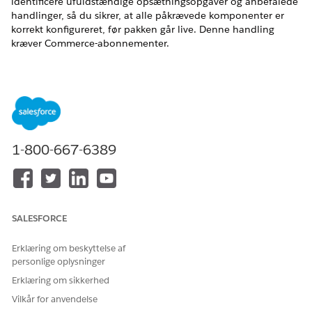
identificere ufuldstændige opsætningsopgaver og anbefalede
handlinger, så du sikrer, at alle påkrævede komponenter er
korrekt konfigureret, før pakken går live. Denne handling
kræver Commerce-abonnementer.
EDITIONSHEADING
Tilgængelig i: Lightning Experience
Tilgængelig i:
Enterprise
,
Performance
,
Unlimited
og
Developer
Edition med Foundations eller
Agentforce 1
eller
1-800-667-6389
Einstein 1
Edition
BRUGERTILLADELSER
PÅKRÆVET
Se
Almen brugeradgang til standardagenthandlinger
.
SALESFORCE
Erklæring om beskyttelse af
Handlingsdetaljer
personlige oplysninger
Erklæring om sikkerhed
API-navn
GetBundleStatus
Vilkår for anvendelse
Referencehandlingstype
Standardhandling