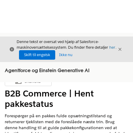
Denne tekst er oversat ved hjælp af Salesforce-
maskinoversættelsessystem. Du finder flere detaljer
her
.
Luk
Luk
Luk
Skift til engelsk
Ikke nu
Agentforce og Einstein Generative AI
Indhold
Vis indholdsfortegnelse
B2B Commerce | Hent
pakkestatus
Forespørger på en pakkes fulde opsætningstilstand og
returnerer tjeklisten med de foreslåede næste trin. Brug
denne handling til at guide pakkekonfigurationen ved at