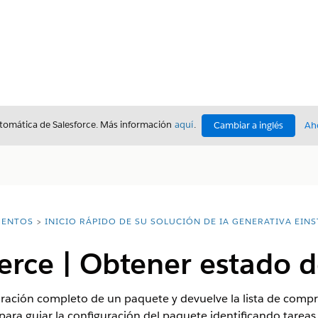
utomática de Salesforce. Más información
aquí
.
Cambiar a inglés
Ah
ENTOS
INICIO RÁPIDO DE SU SOLUCIÓN DE IA GENERATIVA EINS
ce | Obtener estado d
uración completo de un paquete y devuelve la lista de compr
n para guiar la configuración del paquete identificando tarea