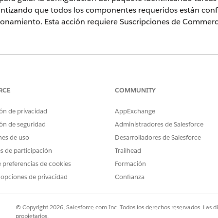
ntizando que todos los componentes requeridos están conf
ionamiento. Esta acción requiere Suscripciones de Commerc
ence
rise
,
Performance
,
Unlimited
y
Developer
Edition con Foundations
RCE
COMMUNITY
SUARIO NECESARIOS
ón de privacidad
AppExchange
ún para acciones de agentes estándar
.
ón de seguridad
Administradores de Salesforce
nes de uso
Desarrolladores de Salesforce
es de participación
Trailhead
 preferencias de cookies
Formación
GetBundleStatus
 opciones de privacidad
Confianza
Acción estándar
lantillas de solicitud?
No
© Copyright 2026, Salesforce.com Inc. Todos los derechos reservados. Las d
propietarios.