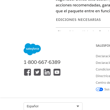
acciones recomendadas, gara
que el paquete entre en func
EDICIONES NECESARIAS
Disponible en: Lightning Experi
Disponible en: Ediciones
Enterp
SALESFO
PERMISOS DE U
Declaraci
Consulte Acceso de
usuario com
1-800-667-6389
Declaraci
Condicio
Detalles de acción
Directric
Centro de
Nombre de API
Sus
Tipo de acción de referencia
¿Ejecuta esta acción una o más p
Select Org
Español