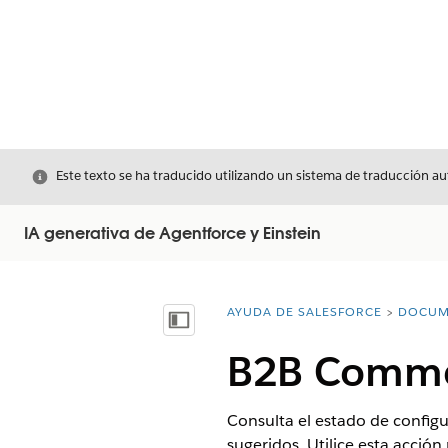
Cerrar
Este texto se ha traducido utilizando un sistema de traducción a
IA generativa de Agentforce y Einstein
AYUDA DE SALESFORCE
DOCUM
Usted está aquí:
Mostrar índice de materias
B2B Commer
Consulta el estado de config
sugeridos. Utilice esta acció