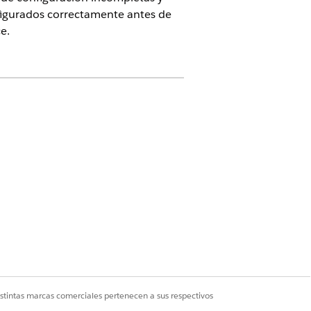
igurados correctamente antes de
e.
 o
Agenciaforce 1
o
Einstein 1
istintas marcas comerciales pertenecen a sus respectivos