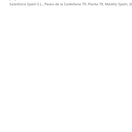
Habilidades de Agentforce 
Salesforce Spain S.L., Paseo de la Castellana 79, Planta 7ª, Madrid, Spain, 
cio
PROBLEMA?
ejorar!