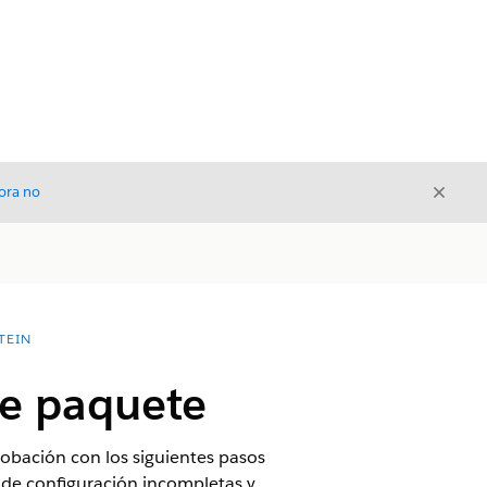
Cerrar
ora no
Cerrar
TEIN
e paquete
obación con los siguientes pasos
s de configuración incompletas y