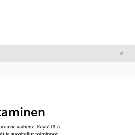
Sulje
Sulje
utaminen
uraavia vaiheita. Käytä tätä
 ja suositellut toiminnot