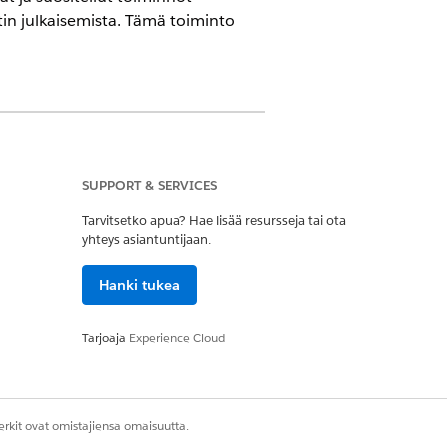
tin julkaisemista. Tämä toiminto
rsioissa sekä
Agentforce 1
- tai
Einstein
SUPPORT & SERVICES
Tarvitsetko apua? Hae lisää resursseja tai ota
yhteys asiantuntijaan.
Hanki tukea
Tarjoaja
Experience Cloud
rkit ovat omistajiensa omaisuutta.