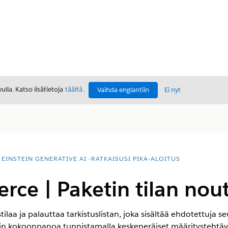
lla. Katso lisätietoja
täältä
.
Vaihda englantiin
Ei nyt
EINSTEIN GENERATIVE AI -RATKAISUSI PIKA-ALOITUS
ce | Paketin tilan no
ilaa ja palauttaa tarkistuslistan, joka sisältää ehdotettuja se
in kokoonpanoa tunnistamalla keskeneräiset määritystehtävät