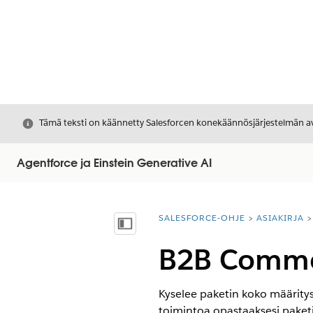
Sulje
Tämä teksti on käännetty Salesforcen konekäännösjärjestelmän avu
Agentforce ja Einstein Generative AI
SALESFORCE-OHJE
ASIAKIRJA
Olet tässä:
Näytä sisällysluettelo
B2B Commer
Kyselee paketin koko määrityst
toimintoa opastaaksesi paket