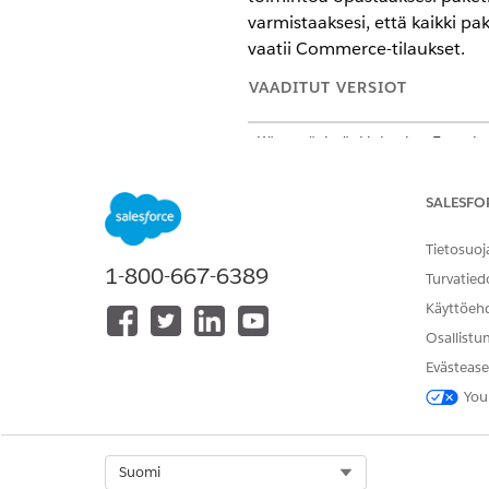
varmistaaksesi, että kaikki p
vaatii Commerce-tilaukset.
VAADITUT VERSIOT
Käytettävissä: Lightning Experi
Käytettävissä:
Enterprise
Edition
1
-versioissa
SALESFO
Tietosuoj
TARVITTAVAT
1-800-667-6389
Turvatied
Lisätietoja on kohdassa Agentt
Käyttöeh
Osallistu
Toiminnon lisätiedot
Evästease
You
API-nimi
Viitetyön tyyppi
Select Org
Suomi
Suorittaako tämä toiminto yhd