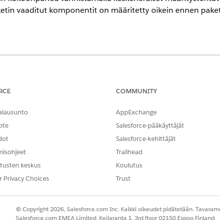
aketin vaaditut komponentit on määritetty oikein ennen pake
encessa
-,
Performance
Edition-,
Unlimited
Edition- ja
Developer
Edition -ve
RCE
COMMUNITY
alausunto
AppExchange
 KÄYTTÖOIKEUDET
ote
Salesforce-pääkäyttäjät
ien vakiotoimintojen
yleiset käyttöoikeudet
.
dot
Salesforce-kehittäjät
misohjeet
Trailhead
tusten keskus
Koulutus
r Privacy Choices
Trust
GetBundleStatus
Vakiotoiminto
© Copyright 2026, Salesforce.com Inc. Kaikki oikeudet pidätetään. Tavarame
en tai useamman kehotteen mallin?
Ei
Salesforce.com EMEA Limited, Keilaranta 1, 3rd floor 02150 Espoo Finland