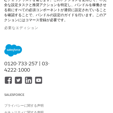
全な設定タスクと推奨アクションを特定し、バンドルを稼働させ
る前にすべての必須コンポーネントが適切に設定されていること
を確認することで、バンドルの設定のガイドを行います。このア
クションにはコマース登録が必要です。
必要なエディション
使用可能なインターフェース: Lightning Experience
使用可能なエディション: Foundations が付属する
Enterprise
Edition、
Performance
Edition、
Unlimited
Edition、および
Developer
Edition、または
Agentforce 1
Edition または
0120-733-257 | 03-
Einstein 1
Edition
4222-1000
必要なユーザー権限
「標準エージェントアクションの
共通ユーザーアクセス
」を参
照してください。
SALESFORCE
アクションの詳細
プライバシーに関する声明
セキュリティに関する声明