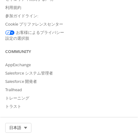
API 参照名
GetBundleStatus
利用規約
参照アクション種別
標準アクション
参加ガイドライン:
このアクションで 1 つ以上の
不可
Cookie プリファレンスセンター
プロンプトテンプレートが実
お客様によるプライバシー
行されますか?
設定の選択肢
必要な設定
コマースのマーチャンダイジ
ングに関する Agentforce ス
COMMUNITY
キル
AppExchange
関連項目:
Salesforce システム管理者
Salesforce 開発者
コマースのマーチャントエージェント
コマース向け Agentforce
Trailhead
トレーニング
トラスト
この記事で問題は解決されましたか?
ご意見をお待ちしております。
Select Org
日本語
はい
いいえ