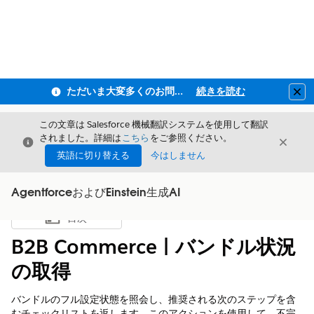
ただいま大変多くのお問い合わせをいただいており、ご連絡までにお時間を頂戴しております
続きを読む
Clo
この文章は Salesforce 機械翻訳システムを使用して翻訳
されました。詳細は
こちら
をご参照ください。
閉じる
閉じ
閉じる
英語に切り替える
今はしません
AgentforceおよびEinstein生成AI
目次
目次を表示
B2B Commerce | バンドル状況
の取得
バンドルのフル設定状態を照会し、推奨される次のステップを含
むチェックリストを返します。このアクションを使用して、不完