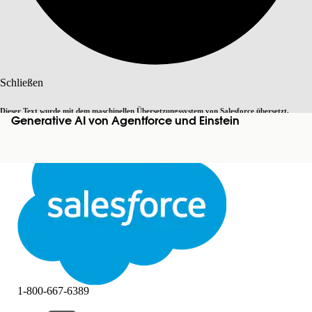
Suche
Schließen
Dieser Text wurde mit dem maschinellen Übersetzungssystem von Salesforce übersetzt.
Generative AI von Agentforce und Einstein
Zu Englisch wechseln
Nicht jetzt
Weitere Details finden Sie
hier
.
Schließen
Schließen
1-800-667-6389