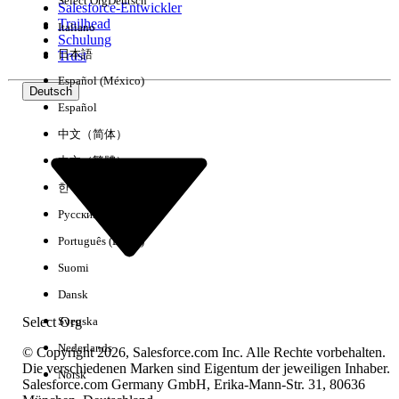
Select Org
Deutsch
Salesforce-Entwickler
Trailhead
Italiano
Erfahrung
Schulung
日本語
Trust
Español (México)
Deutsch
Español
Alle löschen
Fertig
中文（简体）
中文（繁體）
한국어
Русский
Português (Brasil)
Suomi
Dansk
Select Org
Svenska
Nederlands
© Copyright 2026, Salesforce.com Inc. Alle Rechte vorbehalten.
Die verschiedenen Marken sind Eigentum der jeweiligen Inhaber.
Norsk
Salesforce.com Germany GmbH, Erika-Mann-Str. 31, 80636
Keine Ergebnisse