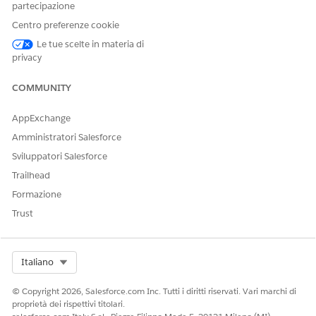
Dettagli azione
partecipazione
Centro preferenze cookie
Nome API
GetDeadStockInventory
Le tue scelte in materia di
privacy
Tipo di azione di riferimento
Azione standard
Questa azione esegue uno o
No
COMMUNITY
più modelli di prompt?
AppExchange
Impostazione richiesta
Competenze Agentforce per
Merchandising per
Amministratori Salesforce
Commerce
Sviluppatori Salesforce
Trailhead
VEDERE ANCHE:
Formazione
Agente commerciale per Commerce
Trust
Agentforce per Commerce
Select Org
Italiano
QUESTO ARTICOLO HA RISOLTO IL PROBLEMA?
© Copyright 2026, Salesforce.com Inc. Tutti i diritti riservati. Vari marchi di
Facci sapere, così possiamo migliorare!
proprietà dei rispettivi titolari.