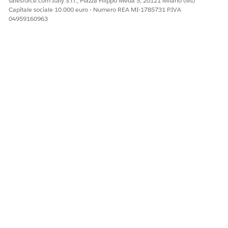
salesforce.com Italy S.r.l., Piazza Filippo Meda 5, 20121 Milano (MI)
Sì
No
Capitale sociale 10.000 euro - Numero REA MI-1785731 P.IVA
04959160963