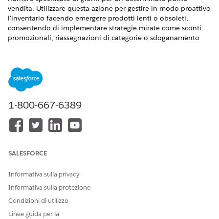
vendita. Utilizzare questa azione per gestire in modo proattivo
l'inventario facendo emergere prodotti lenti o obsoleti,
consentendo di implementare strategie mirate come sconti
promozionali, riassegnazioni di categorie o sdoganamento
dell'inventario per ottimizzare i livelli delle scorte e migliorare
il flusso di cassa. Questa azione richiede Salesforce Data
Cloud.
VERSIONI (EDITION) RICHIESTE
1-800-667-6389
Disponibile nelle versioni: Lightning Experience
Disponibile in: Edizioni
Enterprise
Edition,
Performance
Edition
,
Unlimited
Edition e
Developer
Edition with
Foundations o
Agenteforce 1
o
Einstein 1
Edition
SALESFORCE
AUTORIZZAZIONI UTENTE
NECESSARIE
Informativa sulla privacy
Informativa sulla protezione
Vedere
Accesso utente comune per
le azioni degli agenti
standard.
Condizioni di utilizzo
Linee guida per la