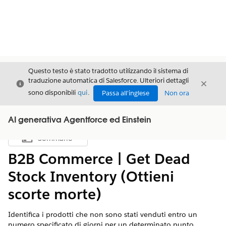
Questo testo è stato tradotto utilizzando il sistema di
traduzione automatica di Salesforce. Ulteriori dettagli
Chiudi
Chiud
Chiudi
sono disponibili
qui
.
Passa all'inglese
Non ora
AI generativa Agentforce ed Einstein
Sommario
Mostra sommario
B2B Commerce | Get Dead
Stock Inventory (Ottieni
scorte morte)
Identifica i prodotti che non sono stati venduti entro un
numero specificato di giorni per un determinato punto