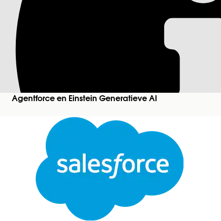
B2B Commerce | De
Identificeert producten die niet zijn verkocht bi
om de voorraad proactief te beheren door langza
doelgerichte strategieën kunt implementeren, zoal
voorraadniveaus te optimaliseren en de cashflow te
Agentforce en Einstein Generatieve AI
Vereiste editions
Beschikbaar in: Lightning Experience
Beschikbaar in:
Enterprise
,
Performance
,
Unlimit
Vereiste gebruikersmachtigingen
Zie
Gemeenschappelijke gebruikerstoegang voor 
Actiedetails
API-naam
Type verwijzingsactie