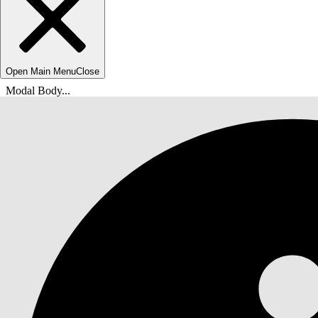
Open Main Menu
Close
Modal Body...
U bent hier:
Help van Salesforce
Documenten
Snelstart voor uw Einstein Generative AI-oploss