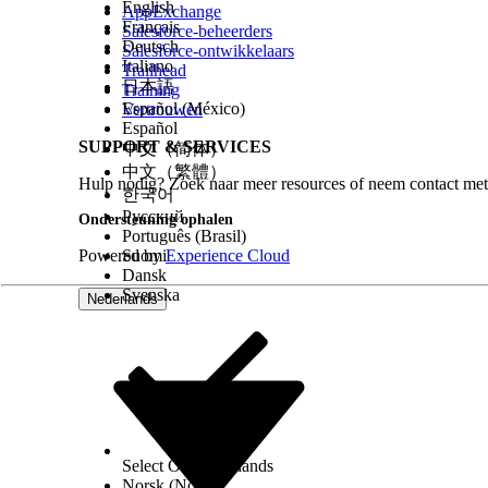
English
AppExchange
Français
Salesforce-beheerders
Deutsch
Salesforce-ontwikkelaars
Italiano
Trailhead
日本語
Training
Español (México)
Vertrouwen
Español
SUPPORT & SERVICES
中文（简体）
中文（繁體）
Hulp nodig? Zoek naar meer resources of neem contact met
한국어
Русский
Ondersteuning ophalen
Português (Brasil)
Powered by
Suomi
Experience Cloud
Dansk
Svenska
Nederlands
Select Org
Nederlands
Norsk (Noors)