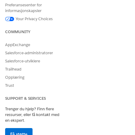
API-navn
GetDeadStockInventory
Preferansesenter for
informasjonskapsler
Referansehandlingstype
Standardhandling
Your Privacy Choices
Utfører denne handlingen
Nei
én eller flere ledetekstmaler?
COMMUNITY
Nødvendig oppsett
Agentforce Kvalifikasjoner
AppExchange
for Merchandising for
Commerce
Salesforce-administratorer
Salesforce-utviklere
SE OGSÅ:
Trailhead
Merchant Agent for Commerce
Opplæring
Agentforce for Commerce
Trust
SUPPORT & SERVICES
HJALP DENNE ARTIKKELEN MED Å LØSE PROBLEMET DITT?
Trenger du hjelp? Finn flere
La oss få vite det slik at vi kan forbedre!
ressurser, eller få kontakt med
en ekspert.
Ja
Nei
Få støtte