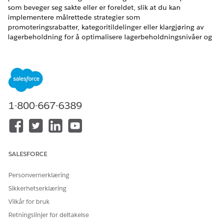
som beveger seg sakte eller er foreldet, slik at du kan
implementere målrettede strategier som
promoteringsrabatter, kategoritildelinger eller klargjøring av
lagerbeholdning for å optimalisere lagerbeholdningsnivåer og
forbedre kontantstrømmen. Denne handlingen krever
Salesforce Data Cloud.
NØDVENDIGE UTGAVER
Tilgjengelig i Lightning Experience
1-800-667-6389
Tilgjengelig i
Enterprise
,
Performance
,
Unlimited
og
Developer
Edition med fundamenter, eller
Agentforce 1
eller
Einstein 1
Edition
SALESFORCE
NØDVENDIG
BRUKERTILLATELSE
Personvernerklæring
Se
Generell brukertilgang for standard agenthandlinger
.
Sikkerhetserklæring
Vilkår for bruk
Handlingsdetaljer
Retningslinjer for deltakelse