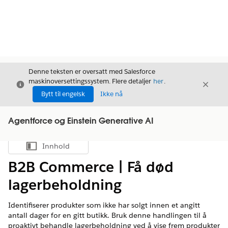
Denne teksten er oversatt med Salesforce
maskinoversettingssystem. Flere detaljer
her
.
Avslutt
Avslut
Avslutt
Bytt til engelsk
Ikke nå
Agentforce og Einstein Generative AI
Innhold
Vis innholdsfortegnelse
B2B Commerce | Få død
lagerbeholdning
Identifiserer produkter som ikke har solgt innen et angitt
antall dager for en gitt butikk. Bruk denne handlingen til å
proaktivt behandle lagerbeholdning ved å vise frem produkter