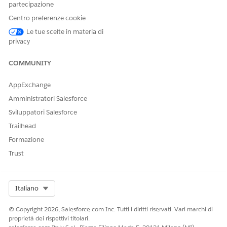
partecipazione
prodotto)
Centro preferenze cookie
Tipo di azione di riferimento
Azione standard
Le tue scelte in materia di
privacy
Questa azione esegue uno o
No
più modelli di prompt?
COMMUNITY
Impostazione richiesta
Competenze Agentforce per
Merchandising per
AppExchange
Commerce
Amministratori Salesforce
Sviluppatori Salesforce
VEDERE ANCHE:
Trailhead
Agente commerciale per Commerce
Agentforce per Commerce
Formazione
Trust
QUESTO ARTICOLO HA RISOLTO IL PROBLEMA?
Select Org
Italiano
Facci sapere, così possiamo migliorare!
© Copyright 2026, Salesforce.com Inc. Tutti i diritti riservati. Vari marchi di
Sì
No
proprietà dei rispettivi titolari.