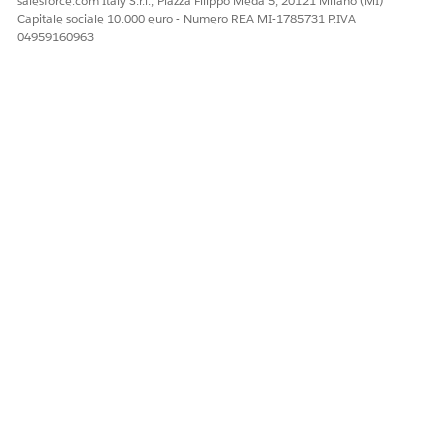
salesforce.com Italy S.r.l., Piazza Filippo Meda 5, 20121 Milano (MI)
Capitale sociale 10.000 euro - Numero REA MI-1785731 P.IVA
04959160963