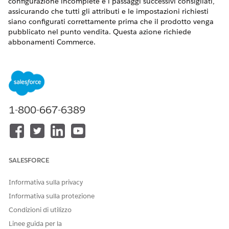
configurazione incomplete e i passaggi successivi consigliati,
assicurando che tutti gli attributi e le impostazioni richiesti
siano configurati correttamente prima che il prodotto venga
pubblicato nel punto vendita. Questa azione richiede
abbonamenti Commerce.
VERSIONI (EDITION) RICHIESTE
Disponibile nelle versioni: Lightning Experience
Disponibile in: Edizioni
Enterprise
Edition,
Performance
1-800-667-6389
Edition
,
Unlimited
Edition e
Developer
Edition with
Foundations o
Agenteforce 1
o
Einstein 1
Edition
AUTORIZZAZIONI UTENTE
NECESSARIE
SALESFORCE
Vedere
Accesso utente comune per
le azioni degli agenti
standard.
Informativa sulla privacy
Informativa sulla protezione
Dettagli azione
Condizioni di utilizzo
Linee guida per la
Nome API
GetProductStatus (Stato