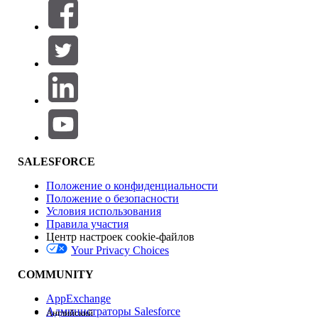
Фильтры (0)
ВЫБРАТЬ ФИЛЬТРЫ
Добавить
Область продуктов
Влияние на функции
SALESFORCE
Положение о конфиденциальности
Положение о безопасности
Условия использования
Правила участия
Центр настроек cookie-файлов
Your Privacy Choices
Версия
COMMUNITY
AppExchange
Администраторы Salesforce
Английский