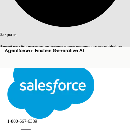
Поиск
Закрыть
Данный текст был переведен при помощи системы машинного перевода Salesforce.
Переключить на английский
Agentforce и Einstein Generative AI
Дополнительные сведения см.
здесь
.
Не сейчас
Закрыть
Закрыть
1-800-667-6389