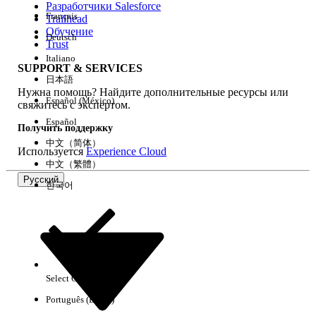
Разработчики Salesforce
Français
Trailhead
Возможности
Обучение
Deutsch
Trust
Italiano
SUPPORT & SERVICES
日本語
Нужна помощь? Найдите дополнительные ресурсы или
Очистить все
Готово
Español (México)
свяжитесь с экспертом.
Español
Получить поддержку
中文（简体）
Используется
Experience Cloud
中文（繁體）
Русский
한국어
Select Org
Русский
Português (Brasil)
Результаты отсутствуют