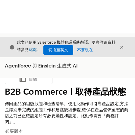
此文已使用 Salesforce 機器翻譯系統翻譯。更多詳細資料
結束
結束
結束
請參見
此處
。
切換至英文
不要現在
Agentforce 與 Einstein 生成式 AI
目錄
顯示目錄
B2B Commerce | 取得產品狀態
傳回產品的組態狀態和檢查清單。使用此動作可引導產品設定,方法
是識別未完成的組態工作和建議後續步驟,確保在產品發佈至您的商
店之前已正確設定所有必要屬性和設定。此動作需要「商務訂
閱」。
必要版本