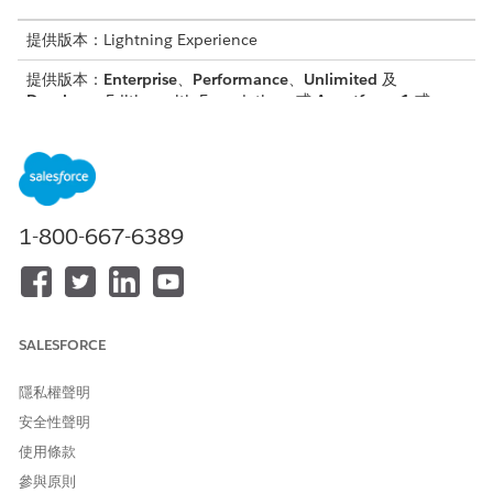
提供版本：Lightning Experience
提供版本：
Enterprise
、
Performance
、
Unlimited
及
Developer
Edition with Foundations,或
Agentforce 1
或
Einstein 1
Edition
所需的使用者權限
請參閱標準工作人員動作的
一般使用者存取權
。
1-800-667-6389
動作詳細資料
API 名稱
GetProductStatus
SALESFORCE
參照動作類型
標準動作
隱私權聲明
此動作是否會執行一或多個提
否
示範本?
安全性聲明
使用條款
需要設定
Agentforce 適用於商務銷售的
技能
參與原則