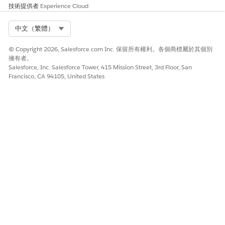
技術提供者
Experience Cloud
Select Org
中文（繁體）
© Copyright 2026, Salesforce.com Inc. 保留所有權利。各個商標屬於其個別
擁有者。
Salesforce, Inc. Salesforce Tower, 415 Mission Street, 3rd Floor, San
Francisco, CA 94105, United States