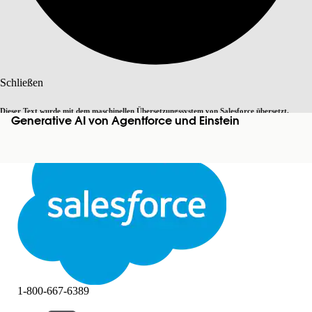
Suche
Schließen
Dieser Text wurde mit dem maschinellen Übersetzungssystem von Salesforce übersetzt.
Generative AI von Agentforce und Einstein
Zu Englisch wechseln
Nicht jetzt
Weitere Details finden Sie
hier
.
Schließen
Schließen
1-800-667-6389