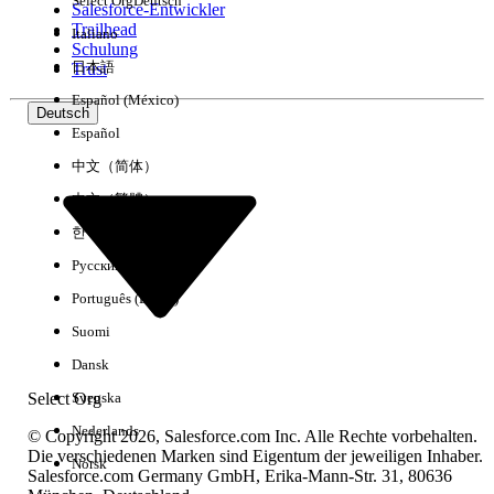
Select Org
Deutsch
Salesforce-Entwickler
Trailhead
Italiano
Erfahrung
Schulung
日本語
Trust
Español (México)
Deutsch
Español
Alle löschen
Fertig
中文（简体）
中文（繁體）
한국어
Русский
Português (Brasil)
Suomi
Dansk
Select Org
Svenska
Nederlands
© Copyright 2026, Salesforce.com Inc. Alle Rechte vorbehalten.
Die verschiedenen Marken sind Eigentum der jeweiligen Inhaber.
Norsk
Salesforce.com Germany GmbH, Erika-Mann-Str. 31, 80636
Keine Ergebnisse