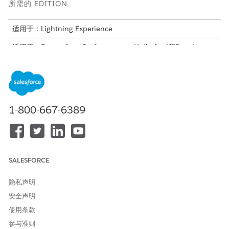
所需的 EDITION
适用于：Lightning Experience
适用于：
Enterprise
、
Performance
、
Unlimited
和
Developer
Editions with Foundations, 或
Agentforce 1
或
Einstein 1
Editions
所需用户权限
1-800-667-6389
请参阅标准客服人员操作的
通用用户访问权限
。
操作详细信息
API 名称
GetProductTrend
SALESFORCE
引用操作类型
标准操作
隐私声明
此操作是否执行一个或多个提
否
安全声明
示模板？
使用条款
所需设置
Agentforce 商业商品销售技能
参与准则