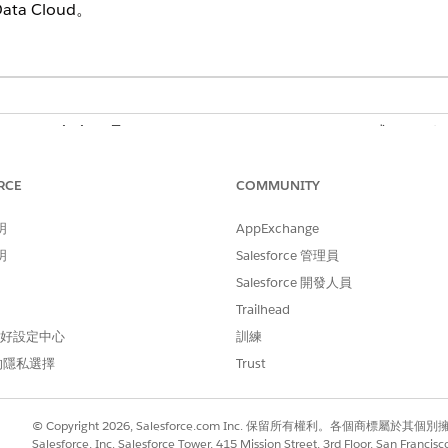
ata Cloud。
ance
、
Unlimited
及
Developer
Edition with Foundations,或
Agentfor
使用者權限
RCE
COMMUNITY
使用者存取權
。
明
AppExchange
明
Salesforce 管理員
Salesforce 開發人員
Trailhead
GetProductTrend
 偏好設定中心
訓練
標準動作
的隱私選擇
Trust
本?
否
© Copyright 2026, Salesforce.com Inc. 保留所有權利。各個商標屬於其個
Agentforce 適用於商務銷售
Salesforce, Inc. Salesforce Tower, 415 Mission Street, 3rd Floor, San Francis