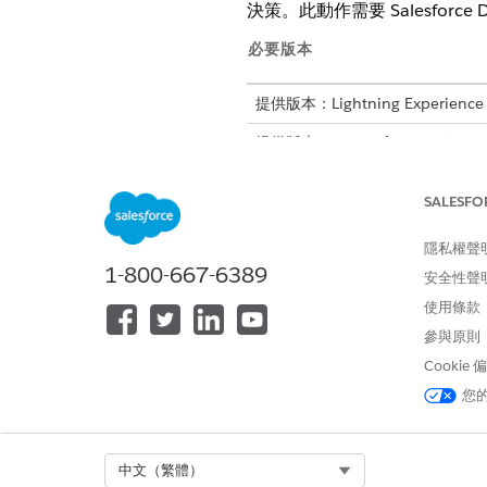
決策。此動作需要 Salesforce D
必要版本
提供版本：Lightning Experience
提供版本：
Enterprise
、
Perform
所需的
SALESFO
請參閱標準工作人員動作的
一般
隱私權聲
1-800-667-6389
安全性聲
動作詳細資料
使用條款
參與原則
API 名稱
Cookie
參照動作類型
您
此動作是否會執行一或多個提示範
需要設定
Select Org
中文（繁體）