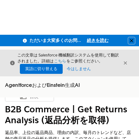
ただいま大変多くのお問い合わせをいただいており、ご連絡までにお時間を頂戴しております
続きを読む
Clo
この文章は Salesforce 機械翻訳システムを使用して翻訳
されました。詳細は
こちら
をご参照ください。
閉じる
閉じ
閉じる
英語に切り替える
今はしません
AgentforceおよびEinstein生成AI
目次
目次を表示
B2B Commerce | Get Returns
Analysis (返品分析を取得)
返品率、上位の返品商品、理由の内訳、毎月のトレンドなど、店
舗の商品返品の分析を提供します。このアクションを使用して、