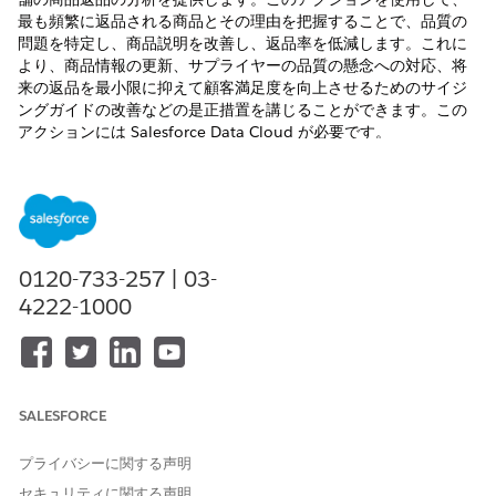
最も頻繁に返品される商品とその理由を把握することで、品質の
問題を特定し、商品説明を改善し、返品率を低減します。これに
より、商品情報の更新、サプライヤーの品質の懸念への対応、将
来の返品を最小限に抑えて顧客満足度を向上させるためのサイジ
ングガイドの改善などの是正措置を講じることができます。この
アクションには Salesforce Data Cloud が必要です。
必要なエディション
使用可能なインターフェース: Lightning Experience
使用可能なエディション: Foundations が付属する
Enterprise
0120-733-257 | 03-
Edition、
Performance
Edition、
Unlimited
Edition、および
4222-1000
Developer
Edition、または
Agentforce 1
Edition または
Einstein 1
Edition
必要なユーザー権限
「標準エージェントアクションの
共通ユーザーアクセス
」を参
SALESFORCE
照してください。
プライバシーに関する声明
アクションの詳細
セキュリティに関する声明