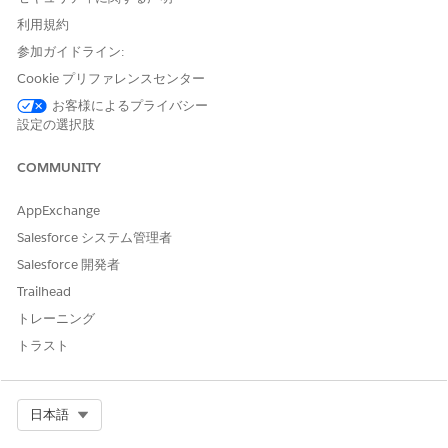
利用規約
API 参照名
GetReturnsAnalysis
参加ガイドライン:
参照アクション種別
標準アクション
Cookie プリファレンスセンター
お客様によるプライバシー
このアクションで 1 つ以上の
不可
設定の選択肢
プロンプトテンプレートが実
行されますか?
COMMUNITY
必要な設定
コマースのマーチャンダイジ
ングに関する Agentforce ス
AppExchange
キル
Salesforce システム管理者
Salesforce 開発者
関連項目:
Trailhead
コマースのマーチャントエージェント
トレーニング
コマース向け Agentforce
トラスト
この記事で問題は解決されましたか?
Select Org
日本語
ご意見をお待ちしております。