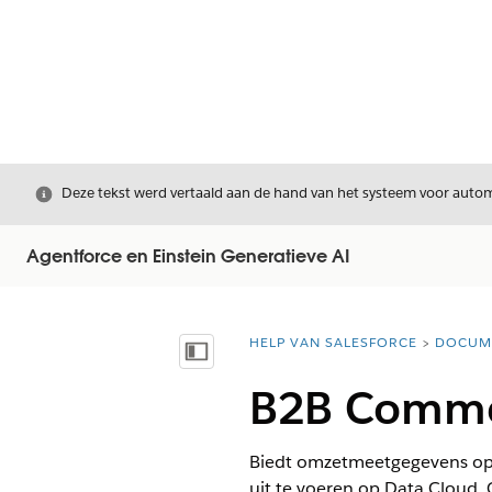
Sluiten
Deze tekst werd vertaald aan de hand van het systeem voor automa
Agentforce en Einstein Generatieve AI
HELP VAN SALESFORCE
DOCUM
U bent hier:
Inhoudsopgave weergeven
B2B Comme
Biedt omzetmeetgegevens op s
uit te voeren op Data Cloud.