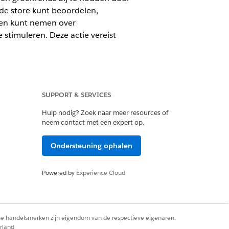
de store kunt beoordelen,
ngen kunt nemen over
 stimuleren. Deze actie vereist
SUPPORT & SERVICES
tforce 1
of
Einstein 1
Edition
Hulp nodig? Zoek naar meer resources of
neem contact met een expert op.
Ondersteuning ophalen
Powered by
Experience Cloud
rse handelsmerken zijn eigendom van de respectieve eigenaren.
rland