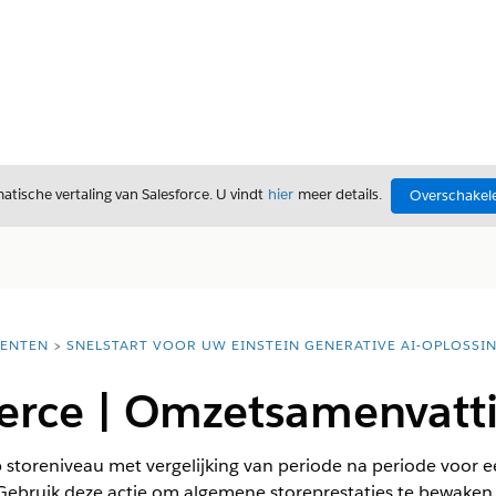
tische vertaling van Salesforce. U vindt
hier
meer details.
Overschakele
ENTEN
SNELSTART VOOR UW EINSTEIN GENERATIVE AI-OPLOSSI
rce | Omzetsamenvatti
toreniveau met vergelijking van periode na periode voor ee
 Gebruik deze actie om algemene storeprestaties te bewaken 