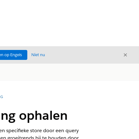
Sluite
n op Engels
Niet nu
Sluiten
NG
ng ophalen
n specifieke store door een query
en groeitrends bij te houden door