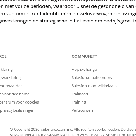
ken met vorige perioden, waardoor u snel de gezondheid van 
onen van omzet kunt identificeren en weloverwogen beslissi
nvesteringen en strategische initiatieven om bedrijfsgroei te
ience
RCE
COMMUNITY
ormance
,
Unlimited
en
Developer
Edition met Foundations, of
Agen
rklaring
AppExchange
gsverklaring
Salesforce-beheerders
IKERSMACHTIGINGEN
voorwaarden
Salesforce-ontwikkelaars
erstoegang voor standaardagentacties
.
en voor deelname
Trailhead
centrum voor cookies
Training
privacybeslissingen
Vertrouwen
GetRevenueSummary
© Copyright 2026, salesforce.com inc. Alle rechten voorbehouden. De dive
Standaardactie
SFDC Netherlands BV, Gustav Mahlerlaan 2970, 1081 LA, Amsterdam, Nede