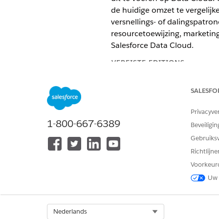
de huidige omzet te vergelij
versnellings- of dalingspatr
resourcetoewijzing, marketingi
Salesforce Data Cloud.
VEREISTE EDITIONS
Beschikbaar in: Lightning Exper
SALESFO
Beschikbaar in:
Enterprise
,
Perf
Privacyve
1-800-667-6389
Beveiligin
VEREISTE GEBRU
Gebruiks
Zie
Gemeenschappelijke gebruik
Richtlijn
Voorkeur
Actiedetails
Uw 
API-naam
Select Org
Nederlands
Type verwijzingsactie