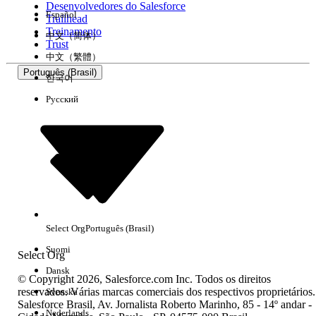
Desenvolvedores do Salesforce
Español
Trailhead
Experiência
Treinamento
中文（简体）
Trust
中文（繁體）
Português (Brasil)
한국어
Русский
Limpar tudo
Concluído
Select Org
Português (Brasil)
Suomi
Select Org
Dansk
© Copyright 2026, Salesforce.com Inc. Todos os direitos
reservados. Várias marcas comerciais dos respectivos proprietários.
Svenska
Salesforce Brasil, Av. Jornalista Roberto Marinho, 85 - 14º andar -
Sem resultados
Nederlands