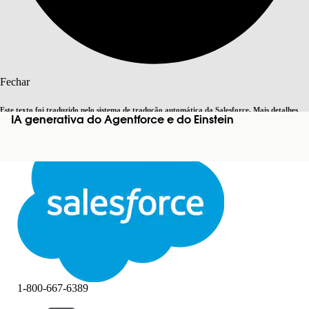
Pesquisar
Fechar
Este texto foi traduzido pelo sistema de tradução automática da Salesforce. Mais detalhes
IA generativa do Agentforce e do Einstein
Alternar para inglês
Agora não
aqui
.
Fechar
Fechar
1-800-667-6389