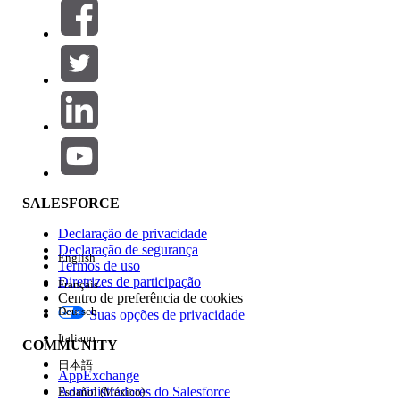
Filtrar por (0)
SELECIONAR FILTROS
Adicionar
Área de produtos
Impacto do recurso
SALESFORCE
Declaração de privacidade
Declaração de segurança
English
Termos de uso
Diretrizes de participação
Français
Centro de preferência de cookies
Deutsch
Suas opções de privacidade
Edição
Italiano
COMMUNITY
日本語
AppExchange
Administradores do Salesforce
Español (México)