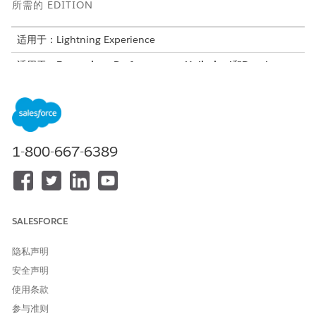
所需的 EDITION
适用于：Lightning Experience
适用于：
Enterprise
、
Performance
、
Unlimited
和
Developer
Editions with Foundations, 或
Agentforce 1
或
Einstein 1
Editions
所需用户权限
1-800-667-6389
请参阅标准客服人员操作的
通用用户访问权限
。
操作详细信息
API 名称
GetRevenueSummary
SALESFORCE
引用操作类型
标准操作
隐私声明
此操作是否执行一个或多个提
否
安全声明
示模板？
使用条款
所需设置
Agentforce 商业商品销售技能
参与准则