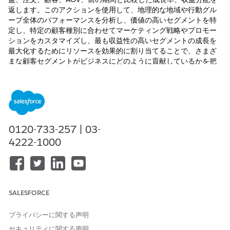
返します。このアクションを使用して、地理的な地域や行動グル
ープ全体のパフォーマンスを分析し、価値の高いセグメントを特
定し、特定の顧客種別に合わせてマーケティング戦略やプロモー
ションをカスタマイズし、最も収益性の高いセグメントの成長を
最大化するためにリソースを効果的に割り当てることで、さまざ
まな顧客セグメントがビジネスにどのように貢献しているかを把
握します。このアクションには Salesforce Data Cloud が必要で
す。
必要なエディション
使用可能なインターフェース: Lightning Experience
0120-733-257 | 03-
4222-1000
使用可能なエディション: Foundations が付属する
Enterprise
Edition、
Performance
Edition、
Unlimited
Edition、および
Developer
Edition、または
Agentforce 1
Edition または
Einstein 1
Edition
SALESFORCE
必要なユーザー権限
「標準エージェントアクションの
共通ユーザーアクセス
」を参
プライバシーに関する声明
照してください。
セキュリティに関する声明