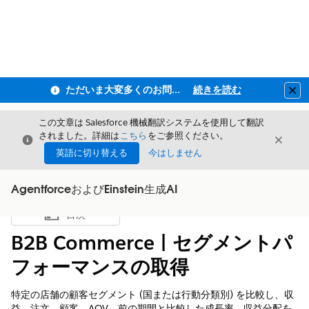
ただいま大変多くのお問い合わせをいただいており、ご連絡までにお時間を頂戴しております
続きを読む
Clo
この文章は Salesforce 機械翻訳システムを使用して翻訳
されました。詳細は
こちら
をご参照ください。
閉じる
閉じ
閉じる
英語に切り替える
今はしません
AgentforceおよびEinstein生成AI
目次
目次を表示
B2B Commerce | セグメントパ
フォーマンスの取得
特定の店舗の顧客セグメント (国または行動分類別) を比較し、収
益、注文、顧客、AOV、前の期間と比較した成長率、収益分配を