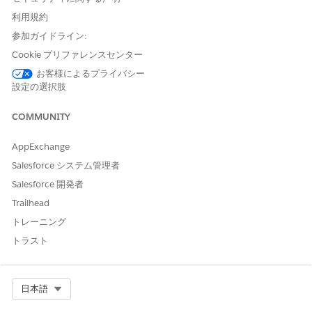
利用規約
アクションの詳細
参加ガイドライン:
Cookie プリファレンスセンター
API 参照名
GetSegmentPerformance
お客様によるプライバシー
参照アクション種別
標準アクション
設定の選択肢
このアクションで 1 つ以上の
不可
COMMUNITY
プロンプトテンプレートが実
行されますか?
AppExchange
必要な設定
コマースのマーチャンダイジ
Salesforce システム管理者
ングに関する Agentforce ス
キル
Salesforce 開発者
Trailhead
関連項目:
トレーニング
トラスト
コマースのマーチャントエージェント
コマース向け Agentforce
Select Org
日本語