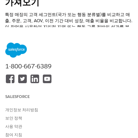
가져오기
특정 매장의 고객 세그먼트(국가 또는 행동 분류별)를 비교하고 매
출, 주문, 고객, AOV, 이전 기간 대비 성장, 매출 비율을 비교합니다.
이 작업을 사용하여 지리적 지역 또는 행동 그룹 전반의 성과를 분
석하여 다양한 고객 세그먼트가 비즈니스에 어떤 영향을 미치는지
이해하고, 가치가 높은 세그먼트를 식별하고, 마케팅 전략 및 프로
모션을 특정 고객 유형에 맞게 사용자 정의하고, 자원을 효과적으로
할당하여 가장 수익성이 높은 세그먼트의 성장을 극대화할 수 있습
니다. 이 작업을 수행하려면 Salesforce Data Cloud가 필요합니다.
1-800-667-6389
필수 EDITION
지원 제품: Lightning Experience
지원 제품:
Enterprise
,
Performance
,
Unlimited
및
Developer
SALESFORCE
Edition(Foundations 포함) 또는
Agentforce 1
또는
Einstein 1
Edition
개인정보 처리방침
보안 정책
필요한 사용자 권한
사용 약관
표준 에이전트 작업에 대한
일반 사용자 액세스
를 참조하십시오.
참여 지침