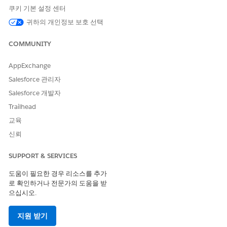
쿠키 기본 설정 센터
작업 세부 사항
귀하의 개인정보 보호 선택
API 이름
GetSegmentPerformance
COMMUNITY
참조 작업 유형
표준 작업
AppExchange
이 작업은 하나 이상의 프롬프
아니요
Salesforce 관리자
트 템플릿을 실행합니까?
Salesforce 개발자
필수 설정
Commerce용 머천다이징용
Trailhead
Agentforce 기술
교육
신뢰
다음 사항도 참조:
거래 전문가
SUPPORT & SERVICES
커머스용 Agentforce
도움이 필요한 경우 리소스를 추가
로 확인하거나 전문가의 도움을 받
으십시오.
이 기사를 통해 문제를 해결했습니까?
지원 받기
개선을 위한 의견을 보내주세요.