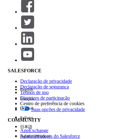
Filtrar por (0)
SELECIONAR FILTROS
Adicionar
Área de produtos
Impacto do recurso
SALESFORCE
Declaração de privacidade
Declaração de segurança
English
Termos de uso
Diretrizes de participação
Français
Centro de preferência de cookies
Deutsch
Suas opções de privacidade
Edição
Italiano
COMMUNITY
日本語
AppExchange
Administradores do Salesforce
Español (México)