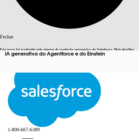
Pesquisar
Fechar
Este texto foi traduzido pelo sistema de tradução automática da Salesforce. Mais detalhes
IA generativa do Agentforce e do Einstein
Alternar para inglês
Agora não
aqui
.
Fechar
Fechar
1-800-667-6389