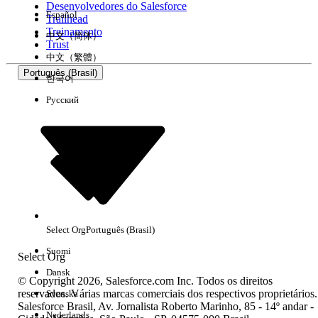
Desenvolvedores do Salesforce
Español
Trailhead
Experiência
Treinamento
中文（简体）
Trust
中文（繁體）
Português (Brasil)
한국어
Русский
Limpar tudo
Concluído
Select Org
Português (Brasil)
Suomi
Select Org
Dansk
© Copyright 2026, Salesforce.com Inc. Todos os direitos
reservados. Várias marcas comerciais dos respectivos proprietários.
Svenska
Salesforce Brasil, Av. Jornalista Roberto Marinho, 85 - 14º andar -
Sem resultados
Nederlands