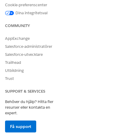
Cookie-preferenscenter
API-namn
GetSegmentPerformance
Dina integritetsval
[GetSegmentprestanda]
COMMUNITY
Referensåtgärdstyp
Standardåtgärd
Kör denna åtgärd en eller
Nej
AppExchange
flera uppmaningsmallar?
Salesforce-administratörer
Obligatorisk konfiguration
Agentforce-kompetens för
Salesforce-utvecklare
handelsvaror för handel
Trailhead
Utbildning
SE ÄVEN:
Trust
Handelsagent för handel
Agentforce för Commerce
SUPPORT & SERVICES
Behöver du hjälp? Hitta fler
resurser eller kontakta en
expert.
LÖSTE DENNA ARTIKEL DITT PROBLEM?
Berätta för oss vad vi kan förbättra!
Få support
Ja
Nej