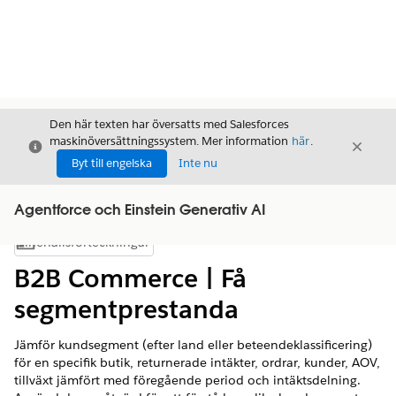
Den här texten har översatts med Salesforces
maskinöversättningssystem. Mer information
här
.
Stäng
Stäng
Stäng
Byt till engelska
Inte nu
Agentforce och Einstein Generativ AI
Innehållsförteckningar
Visa innehållsförteckning
B2B Commerce | Få
segmentprestanda
Jämför kundsegment (efter land eller beteendeklassificering)
för en specifik butik, returnerade intäkter, ordrar, kunder, AOV,
tillväxt jämfört med föregående period och intäktsdelning.