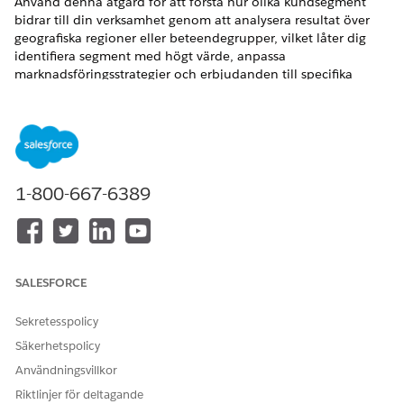
Använd denna åtgärd för att förstå hur olika kundsegment
bidrar till din verksamhet genom att analysera resultat över
geografiska regioner eller beteendegrupper, vilket låter dig
identifiera segment med högt värde, anpassa
marknadsföringsstrategier och erbjudanden till specifika
kundtyper och allokera resurser effektivt för att maximera
tillväxten i dina mest lönsamma segment. Denna åtgärd
kräver Salesforce Data Cloud.
VERSIONER SOM KRÄVS
1-800-667-6389
Tillgängliga i: Lightning Experience
Tillgängliga i: Utgåvorna
Enterprise
,
Performance
,
Unlimited
och
Developer
Editions with Foundations, eller
Agentforce 1
eller
Einstein 1
Editions
SALESFORCE
ANVÄNDARBEHÖRIGHETER
Sekretesspolicy
SOM KRÄVS
Säkerhetspolicy
Se
Vanlig användaråtkomst för standardagentåtgärder
.
Användningsvillkor
Riktlinjer för deltagande
Åtgärdsdetaljer