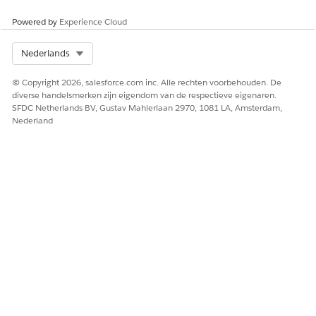
Laat ons weten wat we kunnen doen om te verbeteren!
Powered by
Experience Cloud
Ja
Nee
Select Org
Nederlands
© Copyright 2026, salesforce.com inc. Alle rechten voorbehouden. De
diverse handelsmerken zijn eigendom van de respectieve eigenaren.
SFDC Netherlands BV, Gustav Mahlerlaan 2970, 1081 LA, Amsterdam,
Nederland