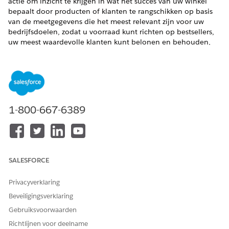
actie om inzicht te krijgen in wat het succes van uw winkel
bepaalt door producten of klanten te rangschikken op basis
van de meetgegevens die het meest relevant zijn voor uw
bedrijfsdoelen, zodat u voorraad kunt richten op bestsellers,
uw meest waardevolle klanten kunt belonen en behouden,
succesvolle patronen in uw catalogus kunt herhalen en
marketingresources kunt toewijzen om uw best presterende
gebieden te versterken. Deze actie vereist Salesforce Data
Cloud.
VEREISTE EDITIONS
1-800-667-6389
Beschikbaar in: Lightning Experience
Beschikbaar in:
Enterprise
,
Performance
,
Unlimited
en
Developer
Edition met Foundations, of
Agentforce 1
of
Einstein 1
Edition
SALESFORCE
Privacyverklaring
VEREISTE
GEBRUIKERSMACHTIGINGE
Beveiligingsverklaring
N
Gebruiksvoorwaarden
Zie
Gemeenschappelijke gebruikerstoegang voor
Richtlijnen voor deelname
standaardagentacties
.