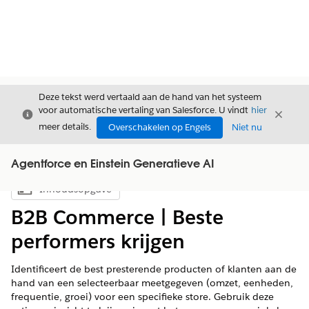
Deze tekst werd vertaald aan de hand van het systeem
voor automatische vertaling van Salesforce. U vindt
hier
Sluiten
Sluite
Sluiten
meer details.
Overschakelen op Engels
Niet nu
Agentforce en Einstein Generatieve AI
Inhoudsopgave
Inhoudsopgave weergeven
B2B Commerce | Beste
performers krijgen
Identificeert de best presterende producten of klanten aan de
hand van een selecteerbaar meetgegeven (omzet, eenheden,
frequentie, groei) voor een specifieke store. Gebruik deze