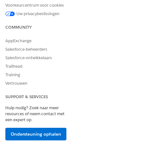
Voorkeurcentrum voor cookies
Uw privacybeslissingen
Actiedetails
COMMUNITY
API-naam
GetTopPerformers
Type verwijzingsactie
Standaardactie
AppExchange
Salesforce-beheerders
Voert deze actie een of meer
Nee
aanwijzingssjablonen uit?
Salesforce-ontwikkelaars
Trailhead
Verplichte set-up
Agentforce Vaardigheden
voor Merchandising voor
Training
Commerce
Vertrouwen
ZIE OOK:
SUPPORT & SERVICES
Handelsagent voor Handel
Hulp nodig? Zoek naar meer
Agentforce voor Commerce
resources of neem contact met
een expert op.
Ondersteuning ophalen
HEEFT DIT ARTIKEL UW PROBLEEM OPGELOST?