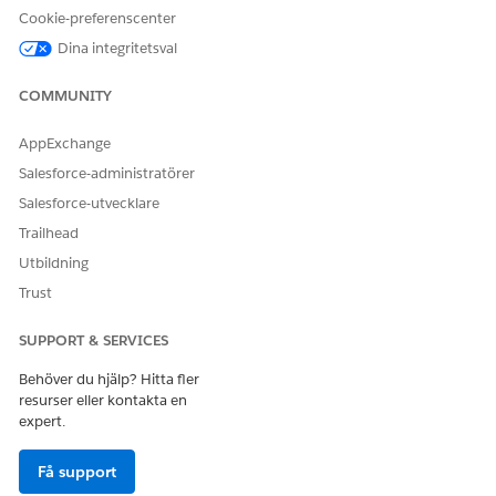
Cookie-preferenscenter
API-namn
GetTopPerformers .
Dina integritetsval
Referensåtgärdstyp
Standardåtgärd
COMMUNITY
Kör denna åtgärd en eller
Nej
flera uppmaningsmallar?
AppExchange
Obligatorisk konfiguration
Agentforce-kompetens för
Salesforce-administratörer
handelsvaror för handel
Salesforce-utvecklare
SE ÄVEN:
Trailhead
Utbildning
Handelsagent för handel
Agentforce för Commerce
Trust
SUPPORT & SERVICES
Behöver du hjälp? Hitta fler
LÖSTE DENNA ARTIKEL DITT PROBLEM?
resurser eller kontakta en
Berätta för oss vad vi kan förbättra!
expert.
Ja
Nej
Få support