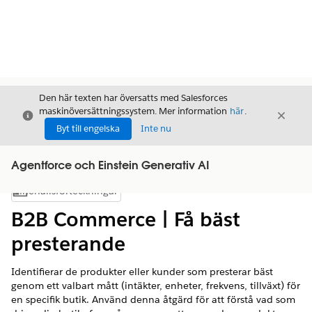
Den här texten har översatts med Salesforces
maskinöversättningssystem. Mer information
här
.
Stäng
Stäng
Stäng
Byt till engelska
Inte nu
Agentforce och Einstein Generativ AI
Innehållsförteckningar
Visa innehållsförteckning
B2B Commerce | Få bäst
presterande
Identifierar de produkter eller kunder som presterar bäst
genom ett valbart mått (intäkter, enheter, frekvens, tillväxt) för
en specifik butik. Använd denna åtgärd för att förstå vad som