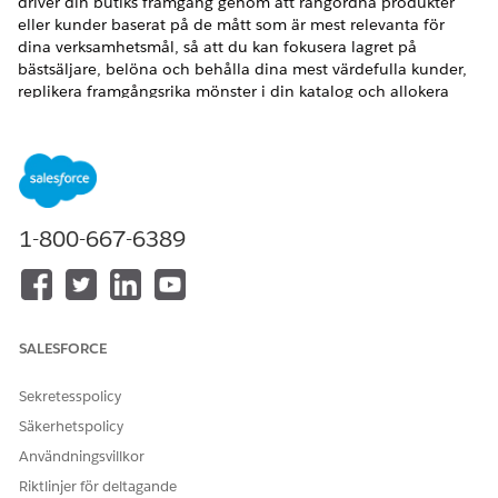
driver din butiks framgång genom att rangordna produkter
eller kunder baserat på de mått som är mest relevanta för
dina verksamhetsmål, så att du kan fokusera lagret på
bästsäljare, belöna och behålla dina mest värdefulla kunder,
replikera framgångsrika mönster i din katalog och allokera
marknadsföringsresurser för att utöka dina områden med bäst
resultat. Denna åtgärd kräver Salesforce Data Cloud.
VERSIONER SOM KRÄVS
Tillgängliga i: Lightning Experience
1-800-667-6389
Tillgängliga i: Utgåvorna
Enterprise
,
Performance
,
Unlimited
och
Developer
Editions with Foundations, eller
Agentforce 1
eller
Einstein 1
Editions
SALESFORCE
ANVÄNDARBEHÖRIGHETER
SOM KRÄVS
Sekretesspolicy
Se
Vanlig användaråtkomst för standardagentåtgärder
.
Säkerhetspolicy
Användningsvillkor
Åtgärdsdetaljer
Riktlinjer för deltagande