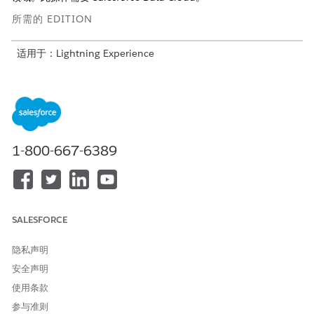
所需的 EDITION
适用于：Lightning Experience
适用于：
Enterprise
、
Performance
、
Unlimited
和
Developer
Editions with Foundations, 或
Agentforce 1
或
Einstein 1
Editions
所需用户权限
1-800-667-6389
请参阅标准客服人员操作的
通用用户访问权限
。
操作详细信息
SALESFORCE
API 名称
GetTopPerformers
隐私声明
引用操作类型
标准操作
安全声明
此操作是否执行一个或多个提
否
使用条款
示模板？
参与准则